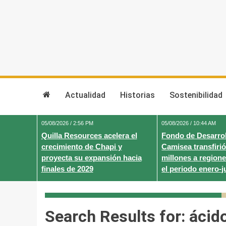
Skip
to
content
Actualidad
Historias
Sostenibilidad
05/08/2026 / 2:56 PM
05/08/2026 / 10:44 AM
Quilla Resources acelera el
Fondo de Desarrol
crecimiento de Chapi y
Camisea transfirió
proyecta su expansión hacia
millones a regione
finales de 2029
el periodo enero-j
Search Results for:
ácido