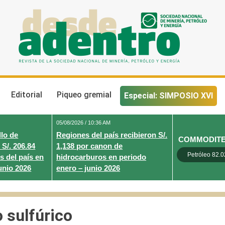
Desde Adentro
Revista de la sociedad nacional de minería, petróleo y energ
Editorial
Piqueo gremial
Especial: SIMPOSIO XVI
05/08/2026 / 10:36 AM
lo de
Regiones del país recibieron S/.
COMMODIT
 S/. 206.84
1,138 por canon de
Petróleo 82.0
s del país en
hidrocarburos en periodo
unio 2026
enero – junio 2026
 sulfúrico