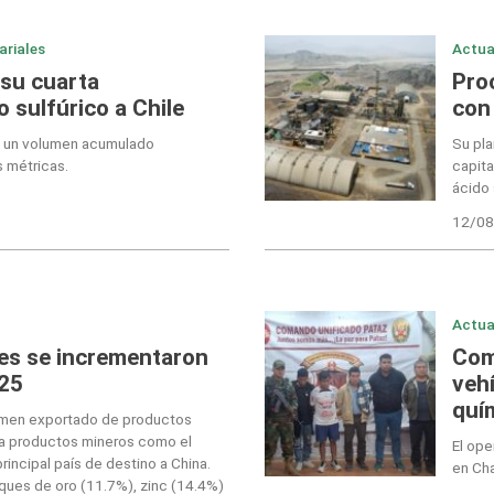
ariales
Actua
 su cuarta
Pro
 sulfúrico a Chile
con
o un volumen acumulado
Su pla
 métricas.
capita
ácido 
12/08
Actua
es se incrementaron
Com
025
veh
quí
lumen exportado de productos
 a productos mineros como el
El ope
incipal país de destino a China.
en Cha
ues de oro (11.7%), zinc (14.4%)