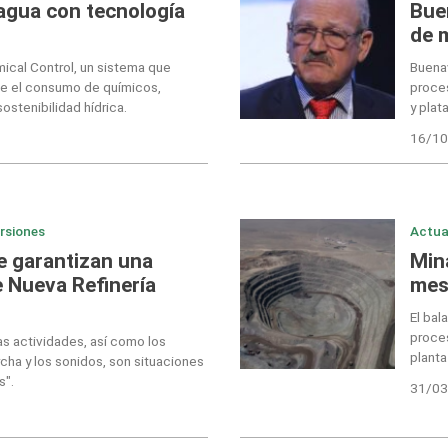
 agua con tecnología
Bue
de 
cal Control, un sistema que
Buenav
ce el consumo de químicos,
proces
stenibilidad hídrica.
y plata
16/10
ersiones
Actua
e garantizan una
Min
 Nueva Refinería
mes
El bal
proce
as actividades, así como los
planta
cha y los sonidos, son situaciones
s".
31/03