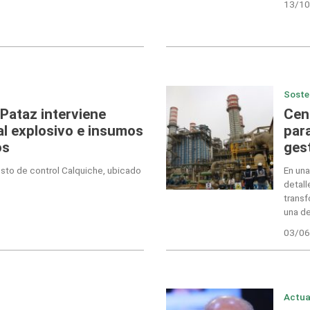
13/10
Soste
Pataz interviene
Cen
al explosivo e insumos
para
os
gest
uesto de control Calquiche, ubicado
En una
detall
transf
una de
03/06
Actua