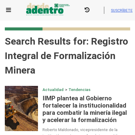
Skip
to
SUSCRÍBETE
content
Search Results for:
Registro
Integral de Formalización
Minera
Actualidad
>
Tendencias
IIMP plantea al Gobierno
fortalecer la institucionalidad
para combatir la minería ilegal
y acelerar la formalización
Roberto Maldonado, vicepresidente de la