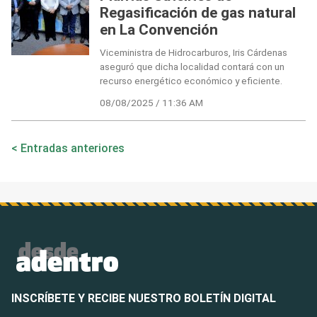
Regasificación de gas natural
en La Convención
Viceministra de Hidrocarburos, Iris Cárdenas
aseguró que dicha localidad contará con un
recurso energético económico y eficiente.
08/08/2025 / 11:36 AM
Navegación
Entradas anteriores
de
entradas
INSCRÍBETE Y RECIBE NUESTRO BOLETÍN DIGITAL