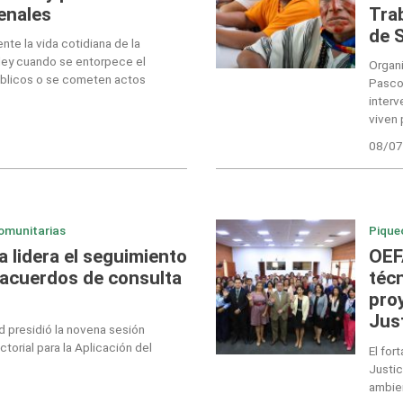
enales
Tra
de 
nte la vida cotidiana de la
 ley cuando se entorpece el
Organ
úblicos o se cometen actos
Pasco 
inter
viven 
08/07
omunitarias
Pique
a lidera el seguimiento
OEF
 acuerdos de consulta
téc
pro
Just
ad presidió la novena sesión
ctorial para la Aplicación del
El for
Justic
ambien