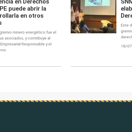
gencia en Derechos
SNM
E puede abrir la
elab
rollarla en otros
Der
s
Este 
gremio
gremio minero energético fue el
derec
us asociados, y contribuye al
 Empresarial Responsable y el
18/07
nos.