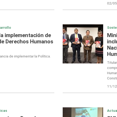
02/05
arrollo
Soste
a implementación de
Min
l de Derechos Humanos
incl
Nac
Hum
ncia de implementar la Política.
Titula
compr
Humano
Consti
11/12
icas
Actua