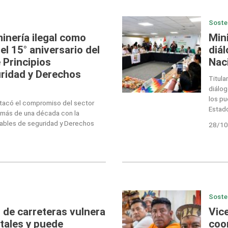
Soste
inería ilegal como
Mini
el 15° aniversario del
diál
 Principios
Nac
ridad y Derechos
Titula
diálog
los pu
tacó el compromiso del sector
Estad
más de una década con la
ables de seguridad y Derechos
28/10
Soste
de carreteras vulnera
Vice
ales y puede
coo