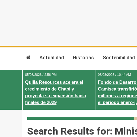
Skip
to
content
Actualidad
Historias
Sostenibilidad
05/08/2026 / 2:56 PM
05/08/2026 / 10:44 AM
Quilla Resources acelera el
Fondo de Desarrol
crecimiento de Chapi y
Camisea transfirió
proyecta su expansión hacia
millones a regione
finales de 2029
el periodo enero-j
Search Results for:
Mini