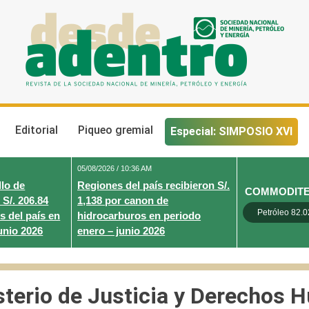
Desde Adentro
Revista de la sociedad nacional de minería, petróleo y energ
Editorial
Piqueo gremial
Especial: SIMPOSIO XVI
05/08/2026 / 10:36 AM
lo de
Regiones del país recibieron S/.
COMMODIT
 S/. 206.84
1,138 por canon de
Petróleo 82.0
s del país en
hidrocarburos en periodo
unio 2026
enero – junio 2026
sterio de Justicia y Derechos