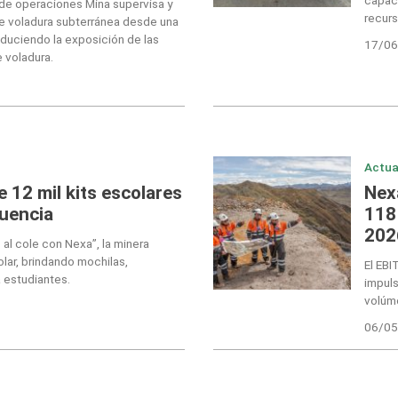
 de operaciones Mina supervisa y
recurs
e voladura subterránea desde una
reduciendo la exposición de las
17/06
 voladura.
Actua
 12 mil kits escolares
Nex
luencia
118 
202
al cole con Nexa”, la minera
lar, brindando mochilas,
El EBI
a estudiantes.
impul
volúme
06/05