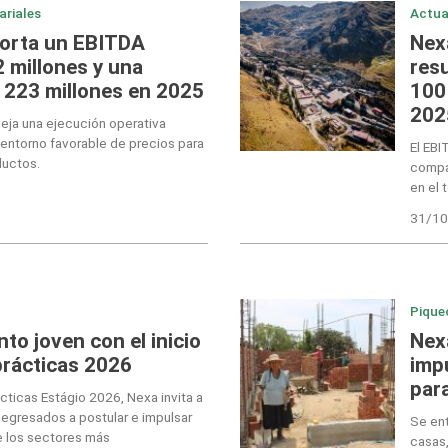
ariales
Actua
orta un EBITDA
Nex
 millones y una
res
$ 223 millones en 2025
100 
202
fleja una ejecución operativa
entorno favorable de precios para
El EBI
ductos.
compa
en el 
31/10
Pique
nto joven con el inicio
Nexa
prácticas 2026
imp
par
cticas Estágio 2026, Nexa invita a
 egresados a postular e impulsar
Se ent
e los sectores más
casas,