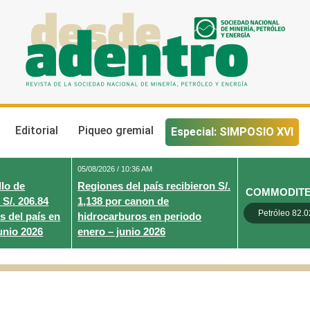
Desde Adentro
Revista de la sociedad nacional de minería, petróleo y energ
Editorial
Piqueo gremial
Especial: SIMPOSIO XVI
05/08/2026 / 10:36 AM
lo de
Regiones del país recibieron S/.
COMMODIT
 S/. 206.84
1,138 por canon de
Petróleo 82.0
s del país en
hidrocarburos en periodo
unio 2026
enero – junio 2026