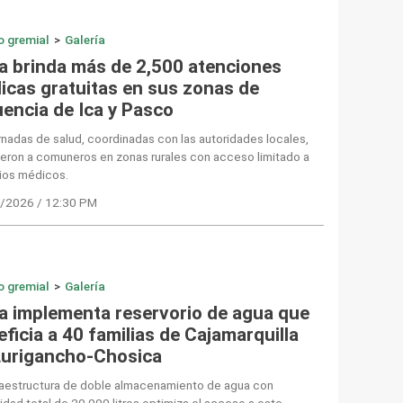
o gremial
>
Galería
a brinda más de 2,500 atenciones
icas gratuitas en sus zonas de
uencia de Ica y Pasco
rnadas de salud, coordinadas con las autoridades locales,
eron a comuneros en zonas rurales con acceso limitado a
cios médicos.
/2026 / 12:30 PM
o gremial
>
Galería
a implementa reservorio de agua que
ficia a 40 familias de Cajamarquilla
Lurigancho-Chosica
fraestructura de doble almacenamiento de agua con
dad total de 20,000 litros optimiza el acceso a este