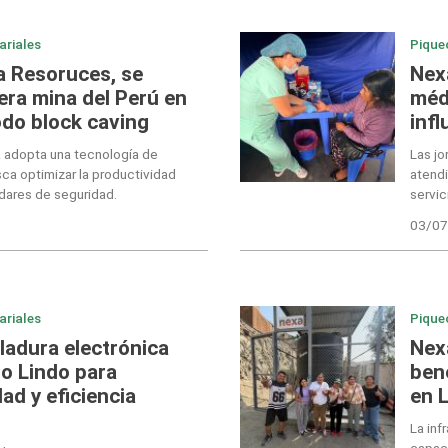
ariales
Pique
a Resoruces, se
Nex
era mina del Perú en
méd
do block caving
infl
a adopta una tecnología de
Las jo
ca optimizar la productividad
atendi
ndares de seguridad.
servi
03/07
ariales
Pique
adura electrónica
Nex
ro Lindo para
bene
dad y eficiencia
en 
La in
capaci