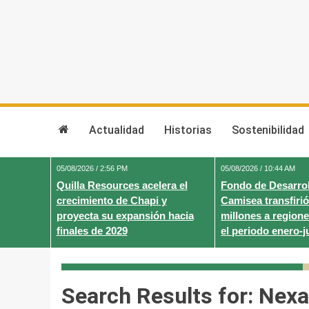
Skip
to
content
Actualidad
Historias
Sostenibilidad
05/08/2026 / 2:56 PM
05/08/2026 / 10:44 AM
Quilla Resources acelera el
Fondo de Desarrol
crecimiento de Chapi y
Camisea transfirió
proyecta su expansión hacia
millones a regione
finales de 2029
el periodo enero-j
Search Results for:
Nexa