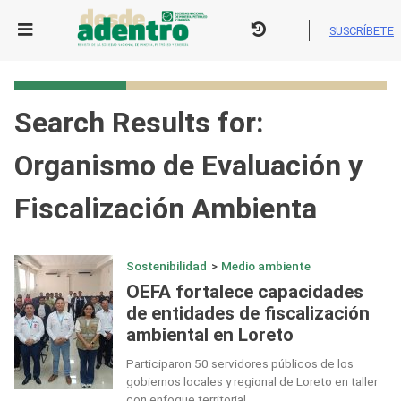
Skip
to
SUSCRÍBETE
content
Search Results for:
Organismo de Evaluación y
Fiscalización Ambienta
Sostenibilidad
>
Medio ambiente
OEFA fortalece capacidades
de entidades de fiscalización
ambiental en Loreto
Participaron 50 servidores públicos de los
gobiernos locales y regional de Loreto en taller
con enfoque territorial.