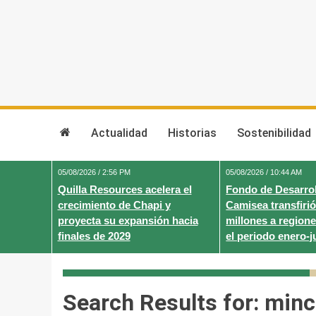
Skip
to
content
Actualidad
Historias
Sostenibilidad
05/08/2026 / 2:56 PM
05/08/2026 / 10:44 AM
Quilla Resources acelera el
Fondo de Desarrol
crecimiento de Chapi y
Camisea transfirió
proyecta su expansión hacia
millones a regione
finales de 2029
el periodo enero-j
Search Results for:
minc