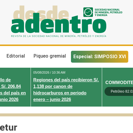
Desde Adentro
Revista de la sociedad nacional de minería, petróleo y energ
Editorial
Piqueo gremial
Especial: SIMPOSIO XVI
05/08/2026 / 10:36 AM
lo de
Regiones del país recibieron S/.
COMMODIT
 S/. 206.84
1,138 por canon de
Petróleo 82.0
s del país en
hidrocarburos en periodo
unio 2026
enero – junio 2026
etur