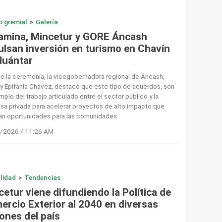
o gremial
>
Galería
amina, Mincetur y GORE Áncash
ulsan inversión en turismo en Chavín
Huántar
e la ceremonia, la vicegobernadora regional de Áncash,
y Epifanía Chávez, destacó que este tipo de acuerdos, son
mplo del trabajo articulado entre el sector público y la
a privada para acelerar proyectos de alto impacto que
an oportunidades para las comunidades.
/2026 / 11:26 AM
lidad
>
Tendencias
etur viene difundiendo la Política de
ercio Exterior al 2040 en diversas
ones del país