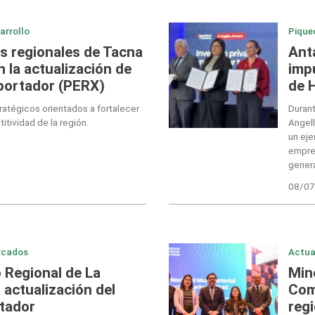
arrollo
Pique
s regionales de Tacna
Ant
 la actualización de
imp
portador (PERX)
de 
atégicos orientados a fortalecer
Durant
itividad de la región.
Angell
un eje
empres
gener
08/07
rcados
Actua
 Regional de La
Minc
 actualización del
Com
tador
regi