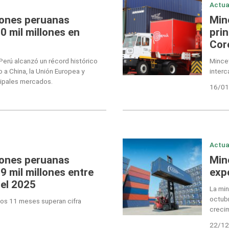
Actua
iones peruanas
Minc
0 mil millones en
pri
Cor
Perú alcanzó un récord histórico
Mincet
a China, la Unión Europea y
interc
ipales mercados.
16/01
Actua
iones peruanas
Min
9 mil millones entre
exp
del 2025
La min
octubr
imos 11 meses superan cifra
creci
22/12