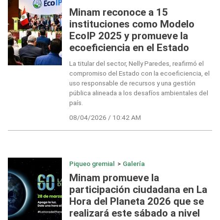
Minam reconoce a 15
instituciones como Modelo
EcoIP 2025 y promueve la
ecoeficiencia en el Estado
La titular del sector, Nelly Paredes, reafirmó el
compromiso del Estado con la ecoeficiencia, el
uso responsable de recursos y una gestión
pública alineada a los desafíos ambientales del
país.
08/04/2026 / 10:42 AM
Piqueo gremial
>
Galería
Minam promueve la
participación ciudadana en La
Hora del Planeta 2026 que se
realizará este sábado a nivel