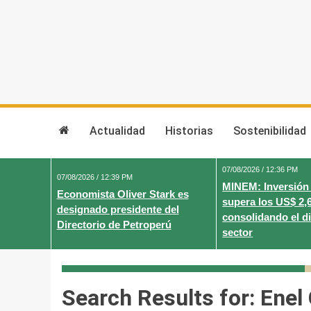
Skip
to
content
Actualidad
Historias
Sostenibilidad
07/08/2026 / 12:36 PM
07/08/2026 / 12:39 PM
MINEM: Inversión
Economista Oliver Stark es
supera los US$ 2,
designado presidente del
consolidando el d
Directorio de Petroperú
sector
Search Results for:
Enel