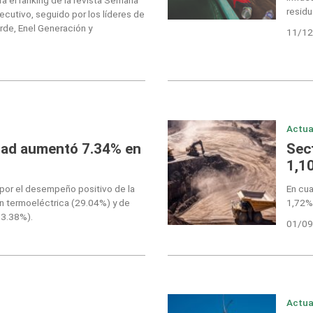
residu
cutivo, seguido por los líderes de
rde, Enel Generación y
11/12
Actua
idad aumentó 7.34% en
Sec
1,1
por el desempeño positivo de la
En cua
n termoeléctrica (29.04%) y de
1,72% 
13.38%).
01/09
Actua