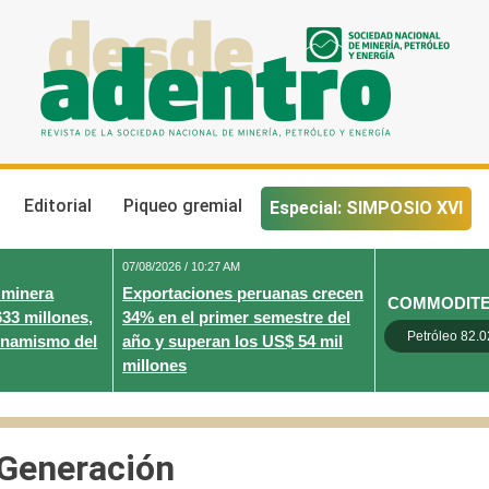
Desde Adentro
Revista de la sociedad nacional de minería, petróleo y energ
Editorial
Piqueo gremial
Especial: SIMPOSIO XVI
07/08/2026 / 10:27 AM
 minera
Exportaciones peruanas crecen
COMMODIT
633 millones,
34% en el primer semestre del
Petróleo 82.0
inamismo del
año y superan los US$ 54 mil
millones
 Generación