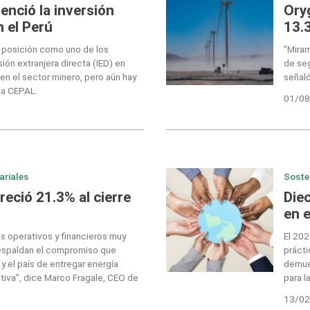
enció la inversión
Ory
n el Perú
13.
u posición como uno de los
"Miram
sión extranjera directa (IED) en
de seg
en el sector minero, pero aún hay
señal
la CEPAL.
01/08
ariales
Soste
eció 21.3% al cierre
Die
en 
s operativos y financieros muy
El 202
respaldan el compromiso que
prácti
 el país de entregar energía
demues
tiva", dice Marco Fragale, CEO de
para l
13/02