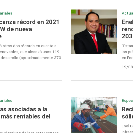
ariales
Actua
lcanza récord en 2021
Enel
MW de nueva
reno
e
203
ó otros dos récords en cuanto a
"Estam
 renovables, que alcanzó unos 119
los pr
n desarrollo (aproximadamente 370
en Ene
19/08
ariales
Espec
s asociadas a la
Rec
más rentables del
sóli
Enel G
infrae
era el ranking de la revista Semana