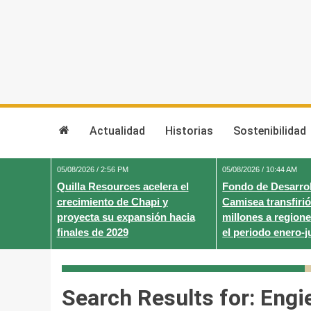
Skip
to
content
Actualidad
Historias
Sostenibilidad
05/08/2026 / 2:56 PM
05/08/2026 / 10:44 AM
Quilla Resources acelera el
Fondo de Desarrol
crecimiento de Chapi y
Camisea transfirió
proyecta su expansión hacia
millones a regione
finales de 2029
el periodo enero-j
Search Results for:
Engi