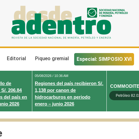
Desde Adentro
Revista de la sociedad nacional de minería, petróleo y energ
Editorial
Piqueo gremial
Especial: SIMPOSIO XVI
05/08/2026 / 10:36 AM
lo de
Regiones del país recibieron S/.
COMMODIT
 S/. 206.84
1,138 por canon de
Petróleo 82.0
s del país en
hidrocarburos en periodo
unio 2026
enero – junio 2026
e