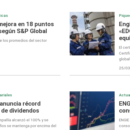
icas
Pique
mejora en 18 puntos
Engi
 según S&P Global
«ED
equ
 los promedios del sector
El cer
Certif
globa
25/03
ariales
Actua
 anuncia récord
ENG
o de dividendos
con
mpañía alcanzó el 100% y se
ENGIE 
años se mantenga por encima del
conso