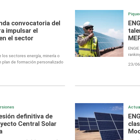
Pique
nda convocatoria del
ENGI
a impulsar el
tale
en el sector
MER
ENGIE
rankin
 los sectores energía, minería o
n plan de formación personalizado
23/06
ersiones
Actua
sión definitiva de
ENG
yecto Central Solar
clas
a
Moo