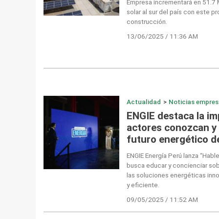
Empresa incrementará en 51.7
solar al sur del país con este 
construcción.
13/06/2025 / 11:36 AM
Actualidad
>
Noticias empres
ENGIE destaca la i
actores conozcan y 
futuro energético d
ENGIE Energía Perú lanza “Hable
busca educar y concienciar sobr
las soluciones energéticas inno
y eficiente.
09/05/2025 / 11:52 AM