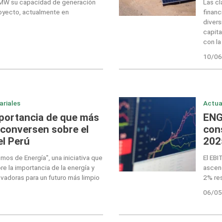
 MW su capacidad de generación
Las cl
proyecto, actualmente en
financ
divers
capita
con la
10/06
ariales
Actua
mportancia de que más
ENG
conversen sobre el
con
el Perú
202
mos de Energía", una iniciativa que
El EBI
e la importancia de la energía y
ascen
vadoras para un futuro más limpio
2% re
06/05