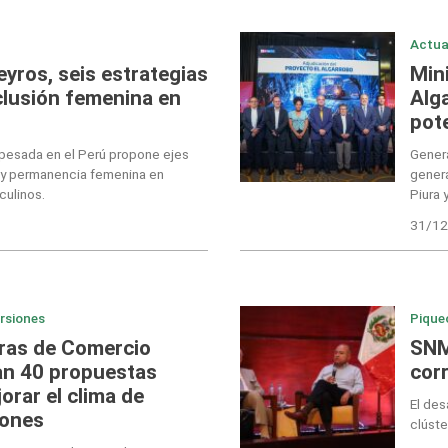
Actua
reyros, seis estrategias
Min
clusión femenina en
Alga
pote
 pesada en el Perú propone ejes
Gener
n y permanencia femenina en
gener
culinos.
Piura 
31/12
ersiones
Pique
ras de Comercio
SNM
an 40 propuestas
cor
orar el clima de
El des
iones
clúste