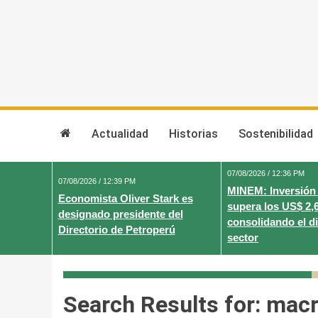
Skip
to
content
Actualidad
Historias
Sostenibilidad
07/08/2026 / 12:36 PM
07/08/2026 / 12:39 PM
MINEM: Inversión
Economista Oliver Stark es
supera los US$ 2,
designado presidente del
consolidando el d
Directorio de Petroperú
sector
Search Results for:
macr