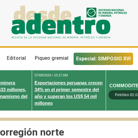
Desde Adentro
Revista de la sociedad nacional de minería, petróleo y energ
Editorial
Piqueo gremial
Especial: SIMPOSIO XVI
07/08/2026 / 10:27 AM
 minera
Exportaciones peruanas crecen
COMMODIT
633 millones,
34% en el primer semestre del
Petróleo 82.0
inamismo del
año y superan los US$ 54 mil
millones
orregión norte