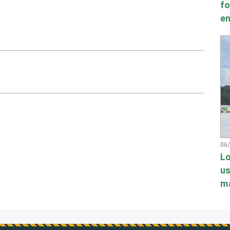
fo
en
06
Lo
us
má