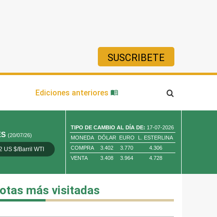
SUSCRIBETE
ía
Ediciones anteriores
TIPO DE CAMBIO AL DÍA DE:
17-07-2026
ES
(20/07/26)
MONEDA
DÓLAR
EURO
L. ESTERLINA
COMPRA
3.402
3.770
4.306
2 US $/Barril WTI
Oro 4,010.80 US $/ Oz. Tr.
Cobre 13,373.00
VENTA
3.408
3.964
4.728
otas más visitadas