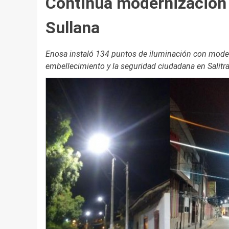
Continúa modernización 
Sullana
Enosa instaló 134 puntos de iluminación con moder
embellecimiento y la seguridad ciudadana en Salitral,