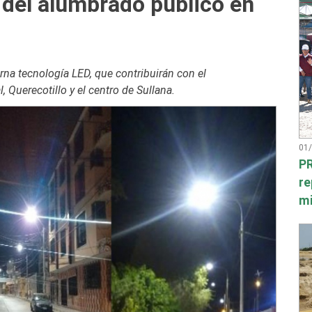
del alumbrado público en
na tecnología LED, que contribuirán con el
 Querecotillo y el centro de Sullana.
01
PR
re
mi