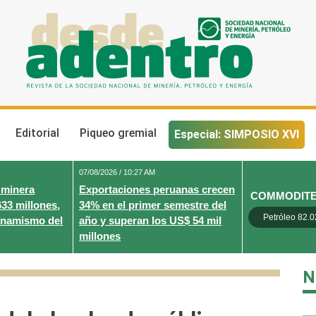
Desde Adentro
Revista de la sociedad nacional de minería, petróleo y energ
Editorial
Piqueo gremial
Especial: SIMPOSIO XVI
07/08/2026 / 10:27 AM
 minera
Exportaciones peruanas crecen
COMMODIT
633 millones,
34% en el primer semestre del
Petróleo 82.0
inamismo del
año y superan los US$ 54 mil
millones
N