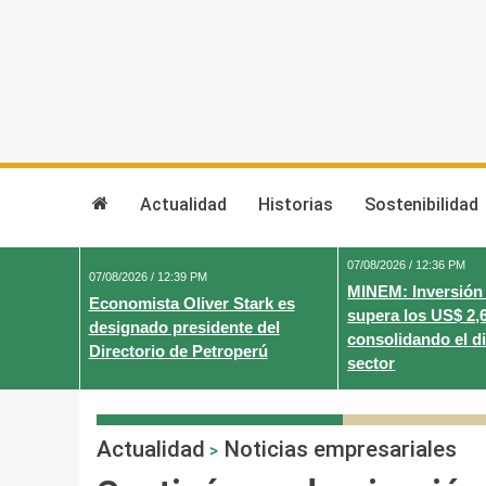
Skip
to
content
Actualidad
Historias
Sostenibilidad
07/08/2026 / 12:36 PM
07/08/2026 / 12:39 PM
MINEM: Inversión
Economista Oliver Stark es
supera los US$ 2,
designado presidente del
consolidando el d
Directorio de Petroperú
sector
Actualidad
Noticias empresariales
>