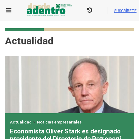
Skip
to
SUSCRÍBETE
content
Actualidad
Actualidad
>
Noticias empresariales
Economista Oliver Stark es designado
presidente del Directorio de Petroperú