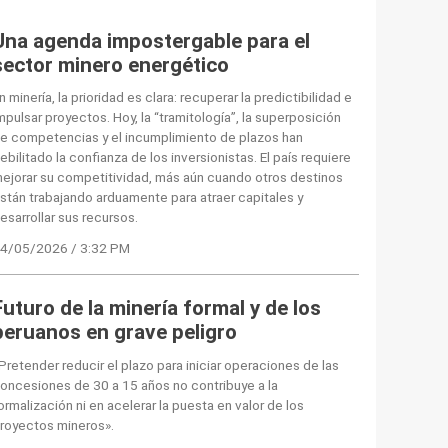
Una agenda impostergable para el
sector minero energético
n minería, la prioridad es clara: recuperar la predictibilidad e
mpulsar proyectos. Hoy, la “tramitología”, la superposición
e competencias y el incumplimiento de plazos han
ebilitado la confianza de los inversionistas. El país requiere
ejorar su competitividad, más aún cuando otros destinos
stán trabajando arduamente para atraer capitales y
esarrollar sus recursos.
4/05/2026 / 3:32 PM
Futuro de la minería formal y de los
peruanos en grave peligro
Pretender reducir el plazo para iniciar operaciones de las
oncesiones de 30 a 15 años no contribuye a la
ormalización ni en acelerar la puesta en valor de los
royectos mineros».