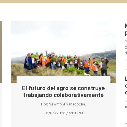
P
C
d
1
El futuro del agro se construye
trabajando colaborativamente
P
Por: Newmont Yanacocha.
P
16/06/2026 / 5:01 PM
1