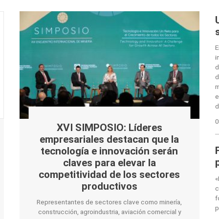
E
i
d
d
m
e
d
0
XVI SIMPOSIO: Líderes
empresariales destacan que la
tecnología e innovación serán
claves para elevar la
competitividad de los sectores
«
productivos
c
f
Representantes de sectores clave como minería,
p
construcción, agroindustria, aviación comercial y