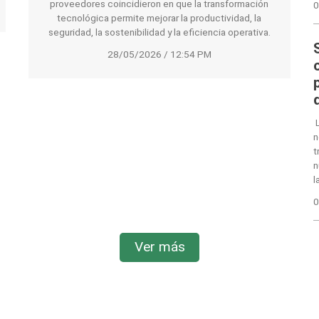
proveedores coincidieron en que la transformación
0
tecnológica permite mejorar la productividad, la
seguridad, la sostenibilidad y la eficiencia operativa.
28/05/2026 / 12:54 PM
L
n
t
n
l
0
Ver más