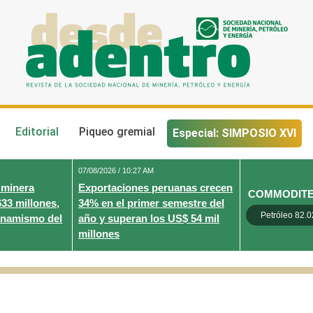
Desde Adentro
Revista de la sociedad nacional de minería, petróleo y energ
Editorial
Piqueo gremial
Especial: SIMPOSIO XVI
07/08/2026 / 10:27 AM
 minera
Exportaciones peruanas crecen
COMMODIT
633 millones,
34% en el primer semestre del
Petróleo 82.0
inamismo del
año y superan los US$ 54 mil
millones