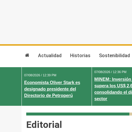
Skip
to
content
Actualidad
Historias
Sostenibilidad
07/08/2026 / 12:36 PM
07/08/2026 / 12:39 PM
MINEM: Inversión
Economista Oliver Stark es
supera los US$ 2,
designado presidente del
consolidando el d
Directorio de Petroperú
sector
Editorial