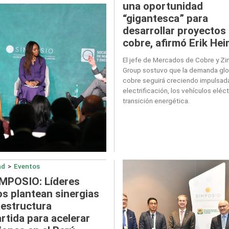
una oportunidad
“gigantesca” para
desarrollar proyectos
cobre, afirmó Erik Hei
El jefe de Mercados de Cobre y Z
Group sostuvo que la demanda glo
cobre seguirá creciendo impulsada
electrificación, los vehículos eléct
transición energética.
ad
>
Eventos
IMPOSIO: Líderes
s plantean sinergias
aestructura
tida para acelerar