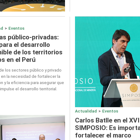
ad
>
Eventos
as público-privadas:
para el desarrollo
ible de los territorios
s en el Perú
de los sectores público y privado
 en la necesidad de fortalecer la
ón y la eficiencia para asegurar que
impulse el desarrollo territorial.
Actualidad
>
Eventos
Carlos Batlle en el XVI
SIMPOSIO: Es import
fortalecer el marco