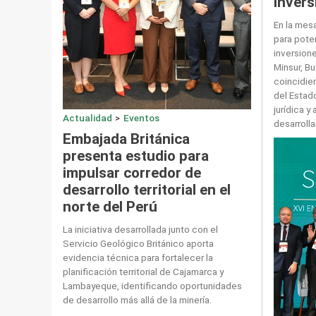
invers
En la mes
para poten
inversion
Minsur, B
coincidie
del Estado
jurídica y
Actualidad
>
Eventos
desarroll
Embajada Británica
presenta estudio para
impulsar corredor de
desarrollo territorial en el
norte del Perú
La iniciativa desarrollada junto con el
Servicio Geológico Británico aporta
evidencia técnica para fortalecer la
planificación territorial de Cajamarca y
Lambayeque, identificando oportunidades
de desarrollo más allá de la minería.