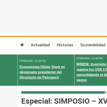
Skip
to
content
Actualidad
Historias
Sostenibilidad
07/08/2026 / 12:36 PM
07/08/2026 / 12:39 PM
MINEM: Inversión
Economista Oliver Stark es
supera los US$ 2,
designado presidente del
consolidando el d
Directorio de Petroperú
sector
Especial: SIMPOSIO – XV