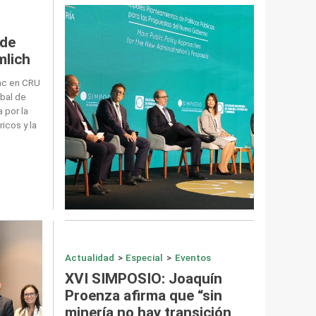
 de
mlich
inc en CRU
bal de
 por la
ricos y la
Actualidad
>
Especial
>
Eventos
XVI SIMPOSIO: Joaquín
Proenza afirma que “sin
minería no hay transición