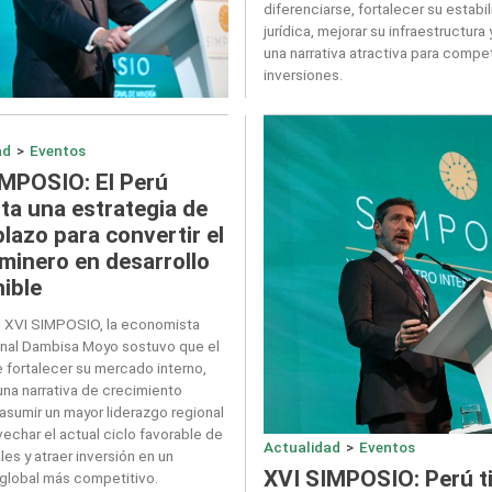
diferenciarse, fortalecer su estabi
jurídica, mejorar su infraestructura 
una narrativa atractiva para compet
inversiones.
ad
>
Eventos
IMPOSIO: El Perú
ta una estrategia de
plazo para convertir el
minero en desarrollo
ible
l XVI SIMPOSIO, la economista
onal Dambisa Moyo sostuvo que el
 fortalecer su mercado interno,
una narrativa de crecimiento
 asumir un mayor liderazgo regional
vechar el actual ciclo favorable de
Actualidad
>
Eventos
les y atraer inversión en un
XVI SIMPOSIO: Perú t
global más competitivo.