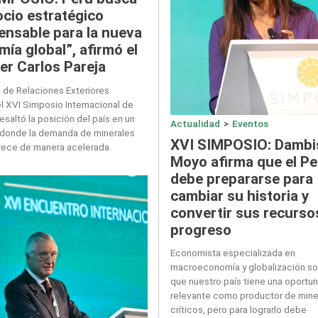
ocio estratégico
ensable para la nueva
ía global”, afirmó el
ler Carlos Pareja
o de Relaciones Exteriores
el XVI Simposio Internacional de
resaltó la posición del país en un
Actualidad
>
Eventos
donde la demanda de minerales
XVI SIMPOSIO: Dambi
crece de manera acelerada.
Moyo afirma que el Pe
debe prepararse para
cambiar su historia y
convertir sus recurso
progreso
Economista especializada en
macroeconomía y globalización s
que nuestro país tiene una oportu
relevante como productor de mine
críticos, pero para lograrlo debe