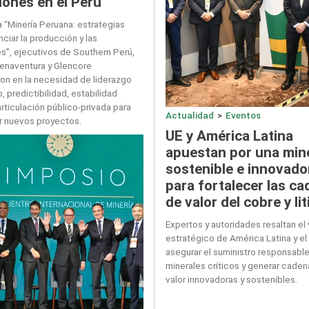
iones en el Perú
a “Minería Peruana: estrategias
ciar la producción y las
es”, ejecutivos de Southern Perú,
uenaventura y Glencore
ron en la necesidad de liderazgo
, predictibilidad, estabilidad
 articulación público-privada para
Actualidad
>
Eventos
ar nuevos proyectos.
UE y América Latina
apuestan por una min
sostenible e innovado
para fortalecer las c
de valor del cobre y lit
Expertos y autoridades resaltan el 
estratégico de América Latina y el
asegurar el suministro responsabl
minerales críticos y generar cade
valor innovadoras y sostenibles.