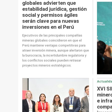
globales advierten que
estabilidad jurídica, gestión
social y permisos ágiles
serán clave para nuevas
inversiones en el Perú
Ejecutivos de las principales compañías
mineras globales coincidieron en que el
Perú mantiene ventajas competitivas para
atraer inversión minera, aunque alertaron que
la burocracia, la incertidumbre regulatoria y
los conflictos sociales pueden retrasar
proyectos mineros estratégicos.
Actualid
XVI S
minero
e infr
compar