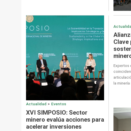
Actualid
Alianz
Clave 
sosten
minero
Expertos 
coinciden
articulaci
la minería 
Actualidad
>
Eventos
XVI SIMPOSIO: Sector
minero evalúa acciones para
acelerar inversiones