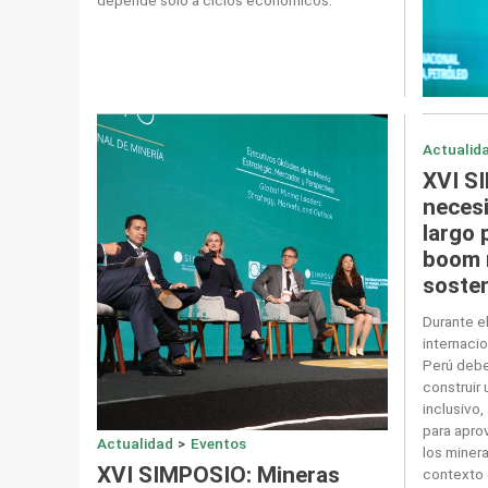
depende solo a ciclos económicos.
Actualid
XVI S
necesi
largo 
boom 
sosten
Durante e
internaci
Perú debe
construir 
inclusivo,
para apro
Actualidad
>
Eventos
los minera
XVI SIMPOSIO: Mineras
contexto 