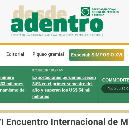
Desde Adentro
Revista de la sociedad nacional de minería, petróleo y energ
Editorial
Piqueo gremial
Especial: SIMPOSIO XVI
07/08/2026 / 10:27 AM
 minera
Exportaciones peruanas crecen
COMMODIT
633 millones,
34% en el primer semestre del
Petróleo 82.0
inamismo del
año y superan los US$ 54 mil
millones
I Encuentro Internacional de M