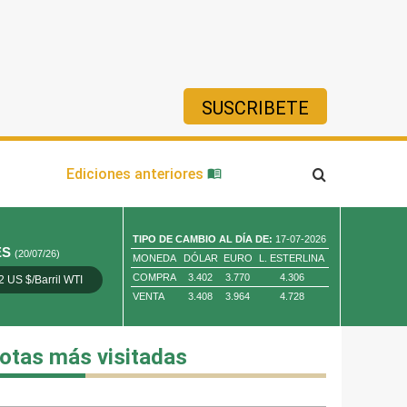
SUSCRIBETE
ía
Ediciones anteriores
TIPO DE CAMBIO AL DÍA DE:
17-07-2026
ES
(20/07/26)
MONEDA
DÓLAR
EURO
L. ESTERLINA
COMPRA
3.402
3.770
4.306
2 US $/Barril WTI
Oro 4,010.80 US $/ Oz. Tr.
Cobre 13,373.00
VENTA
3.408
3.964
4.728
otas más visitadas