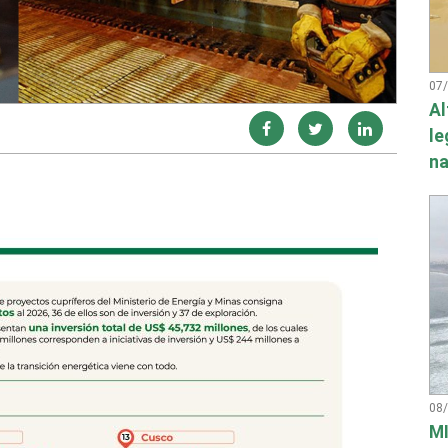
07
Al
le
na
08
MI