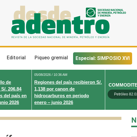
Desde Adentro
Revista de la sociedad nacional de minería, petróleo y energ
Editorial
Piqueo gremial
Especial: SIMPOSIO XVI
05/08/2026 / 10:36 AM
lo de
Regiones del país recibieron S/.
COMMODIT
 S/. 206.84
1,138 por canon de
Petróleo 82.0
s del país en
hidrocarburos en periodo
unio 2026
enero – junio 2026
N