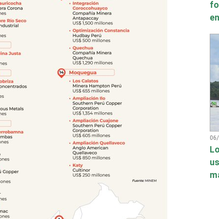
fo
en
06
Lo
us
má