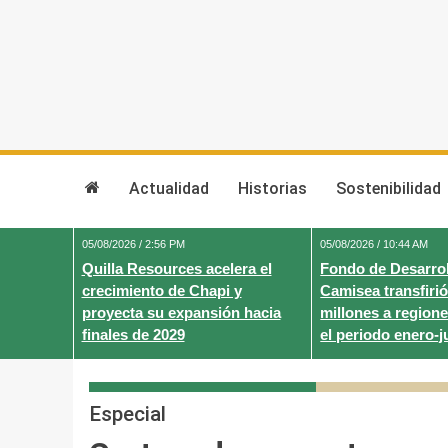
Skip
to
content
Actualidad
Historias
Sostenibilidad
05/08/2026 / 2:56 PM
05/08/2026 / 10:44 AM
Quilla Resources acelera el
Fondo de Desarrol
crecimiento de Chapi y
Camisea transfirió
proyecta su expansión hacia
millones a regione
finales de 2029
el periodo enero-j
Especial