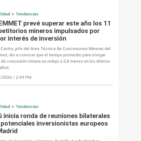
lidad
>
Tendencias
EMMET prevé superar este año los 11
 petitorios mineros impulsados por
or interés de inversión
Castro, jefe del Área Técnica de Concesiones Mineras del
met, dio a conocer que el tiempo promedio para otorgar
s de concesión minera se redujo a 5,8 meses en los últimos
años.
/2026 / 2:49 PM
lidad
>
Tendencias
 inicia ronda de reuniones bilaterales
 potenciales inversionistas europeos
Madrid
istro de Economía y Finanzas, Rodolfo Acuña Namihas,