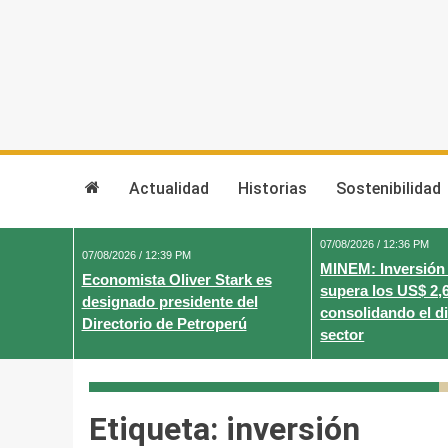
Skip
to
content
Actualidad
Historias
Sostenibilidad
07/08/2026 / 12:36 PM
07/08/2026 / 12:39 PM
MINEM: Inversión
Economista Oliver Stark es
supera los US$ 2,
designado presidente del
consolidando el d
Directorio de Petroperú
sector
Etiqueta:
inversión