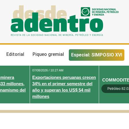
Desde Adentro
Revista de la sociedad nacional de minería, petróleo y energ
Editorial
Piqueo gremial
Especial: SIMPOSIO XVI
07/08/2026 / 10:27 AM
 minera
Exportaciones peruanas crecen
COMMODIT
633 millones,
34% en el primer semestre del
Petróleo 82.0
inamismo del
año y superan los US$ 54 mil
millones