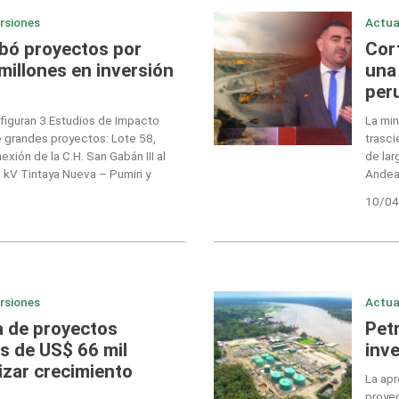
ersiones
Actua
bó proyectos por
Cor
millones en inversión
una 
per
 figuran 3 Estudios de Impacto
La min
e grandes proyectos: Lote 58,
trasci
exión de la C.H. San Gabán III al
de lar
 kV Tintaya Nueva – Pumiri y
Andea
10/04
ersiones
Actua
a de proyectos
Pet
s de US$ 66 mil
inv
izar crecimiento
La apr
proyec