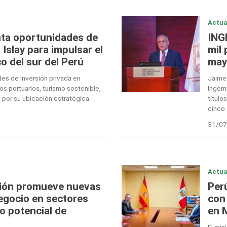
Actua
nta oportunidades de
ING
 Islay para impulsar el
mil
o del sur del Perú
may
des de inversión privada en
Jaime 
ios portuarios, turismo sostenible,
Ingem
 por su ubicación estratégica.
título
cinco 
31/07
Actua
sión promueve nuevas
Perú
egocio en sectores
con
o potencial de
en 
El min