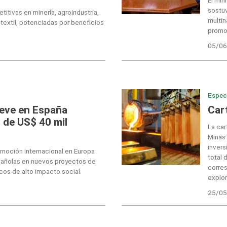
sostu
itivas en minería, agroindustria,
multin
 textil, potenciadas por beneficios
promov
05/06
Espec
eve en España
Car
 de US$ 40 mil
La car
Minas 
invers
moción internacional en Europa
total 
pañolas en nuevos proyectos de
corres
icos de alto impacto social.
explor
25/05