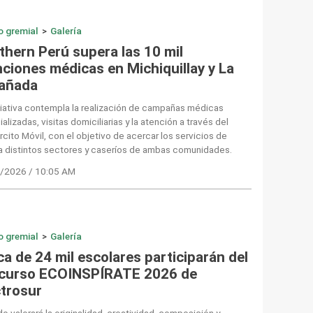
o gremial
>
Galería
thern Perú supera las 10 mil
nciones médicas en Michiquillay y La
añada
ciativa contempla la realización de campañas médicas
alizadas, visitas domiciliarias y la atención a través del
cito Móvil, con el objetivo de acercar los servicios de
a distintos sectores y caseríos de ambas comunidades.
/2026 / 10:05 AM
o gremial
>
Galería
a de 24 mil escolares participarán del
curso ECOINSPÍRATE 2026 de
ctrosur
ado valorará la originalidad, creatividad, composición y