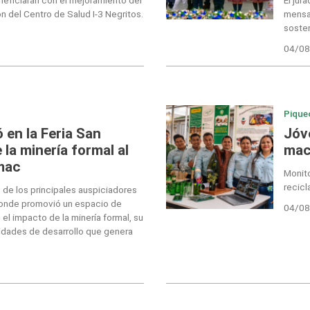
n del Centro de Salud I-3 Negritos.
mensaj
sosten
04/08
Pique
en la Feria San
Jóv
 la minería formal al
mace
mac
Monit
recicl
de los principales auspiciadores
donde promovió un espacio de
04/08
el impacto de la minería formal, su
nidades de desarrollo que genera