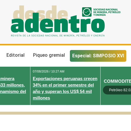
Desde Adentro
Revista de la sociedad nacional de minería, petróleo y energ
Editorial
Piqueo gremial
Especial: SIMPOSIO XVI
07/08/2026 / 10:27 AM
 minera
Exportaciones peruanas crecen
COMMODIT
633 millones,
34% en el primer semestre del
Petróleo 82.0
inamismo del
año y superan los US$ 54 mil
millones