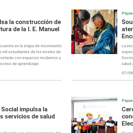
Pique
sa la construcción de
Sou
tura de la I. E. Manuel
ate
Enc
cuentra en la etapa de movimiento
La ini
e mil estudiantes de los niveles de
especi
 contarán con espacios modernos y
Doctor
roceso de aprendizaje.
salud 
07/08
Pique
Social impulsa la
Cerc
s servicios de salud
con
Ele
neficiarán con el mejoramiento del
El jur