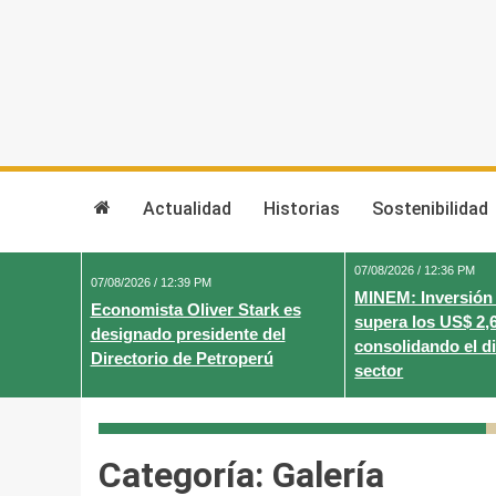
Skip
to
content
Actualidad
Historias
Sostenibilidad
07/08/2026 / 12:36 PM
07/08/2026 / 12:39 PM
MINEM: Inversión
Economista Oliver Stark es
supera los US$ 2,
designado presidente del
consolidando el d
Directorio de Petroperú
sector
Categoría:
Galería