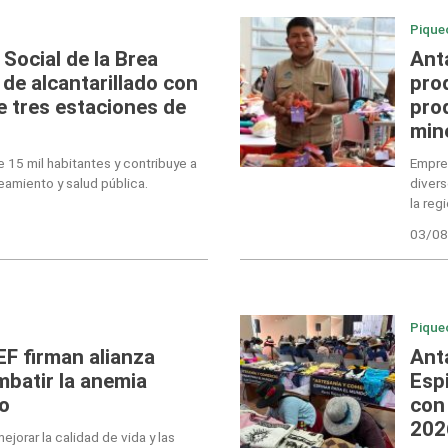
Pique
Social de la Brea
Ant
 de alcantarillado con
pro
e tres estaciones de
pro
min
 15 mil habitantes y contribuye a
Empre
eamiento y salud pública.
divers
la reg
03/08
Pique
EF firman alianza
Ant
mbatir la anemia
Esp
lo
con
202
jorar la calidad de vida y las