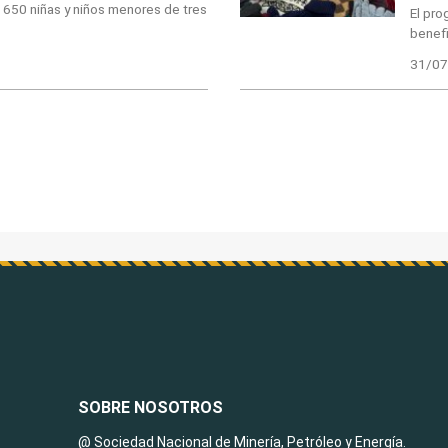
 650 niñas y niños menores de tres
El pro
benef
31/07
SOBRE NOSOTROS
@ Sociedad Nacional de Minería, Petróleo y Energía.