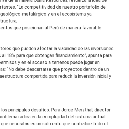
nte de la minera Quilla Resources, refuerza la idea de
rtantes. “La competitividad de nuestro portafolio de
 geológico-metalúrgico y en el ecosistema ya
tructura,
entos que posicionan al Perú de manera favorable
ores que pueden afectar la viabilidad de las inversiones.
 al 18% para que obtengan financiamiento”, apunta para
 permisos y en el acceso a terrenos puede jugar en
doras: “No debe descartarse que proyectos dentro de un
structura compartida para reducir la inversión inicial y
los principales desafíos. Para Jorge Merzthal, director
roblema radica en la complejidad del sistema actual.
que necesitas es un solo ente que centralice todo el