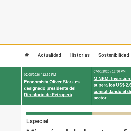
Skip
to
content
Actualidad
Historias
Sostenibilidad
07/08/2026 / 12:36 PM
07/08/2026 / 12:39 PM
MINEM: Inversión
Economista Oliver Stark es
supera los US$ 2,
designado presidente del
consolidando el d
Directorio de Petroperú
sector
Especial