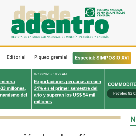
Desde Adentro
Revista de la sociedad nacional de minería, petróleo y energ
Editorial
Piqueo gremial
Especial: SIMPOSIO XVI
07/08/2026 / 10:27 AM
 minera
Exportaciones peruanas crecen
COMMODIT
633 millones,
34% en el primer semestre del
Petróleo 82.0
inamismo del
año y superan los US$ 54 mil
millones
N