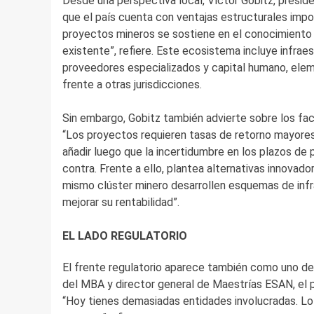
Desde una perspectiva local, Víctor Gobitz, preside
que el país cuenta con ventajas estructurales impo
proyectos mineros se sostiene en el conocimiento
existente”, refiere. Este ecosistema incluye infraes
proveedores especializados y capital humano, elem
frente a otras jurisdicciones.
Sin embargo, Gobitz también advierte sobre los fact
“Los proyectos requieren tasas de retorno mayores
añadir luego que la incertidumbre en los plazos de
contra. Frente a ello, plantea alternativas innova
mismo clúster minero desarrollen esquemas de infrae
mejorar su rentabilidad”.
EL LADO REGULATORIO
El frente regulatorio aparece también como uno de 
del MBA y director general de Maestrías ESAN, el p
“Hoy tienes demasiadas entidades involucradas. Lo 