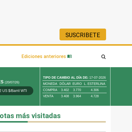
SUSCRIBETE
ía
Ediciones anteriores
TIPO DE CAMBIO AL DÍA DE:
17-07-2026
ES
(20/07/26)
MONEDA
DÓLAR
EURO
L. ESTERLINA
COMPRA
3.402
3.770
4.306
2 US $/Barril WTI
Oro 4,010.80 US $/ Oz. Tr.
Cobre 13,373.00
VENTA
3.408
3.964
4.728
otas más visitadas