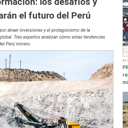
ormación: los desafíos y
rán el futuro del Perú
por atraer inversiones y el protagonismo de la
l global. Tres expertos analizan cómo estas tendencias
del Perú minero.
01
PR
re
mi