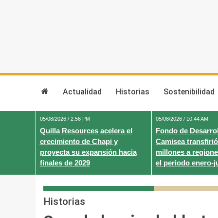
Skip
to
content
Actualidad
Historias
Sostenibilidad
05/08/2026 / 2:56 PM
05/08/2026 / 10:44 AM
Quilla Resources acelera el
Fondo de Desarrol
crecimiento de Chapi y
Camisea transfirió
proyecta su expansión hacia
millones a regione
finales de 2029
el periodo enero-j
Historias