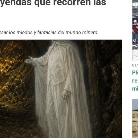
yendas que recorren las
resar los miedos y fantasías del mundo minero.
01
PR
re
mi