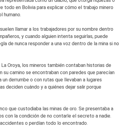
ánea representada como un diablo, que otorga riquezas o
 todo en Bolivia para explicar cómo el trabajo minero
ol humano.
 suelen llamar a los trabajadores por su nombre dentro
mpañeros, y cuando alguien intenta seguirlas, puede
regla de nunca responder a una voz dentro de la mina si no
e La Oroya, los mineros también contaban historias de
En su camino se encontraban con paredes que parecían
 un derrumbe o con rutas que llevaban a lugares
as deciden cuándo y a quiénes dejar salir porque
anco que custodiaba las minas de oro. Se presentaba a
s con la condición de no contarle el secreto a nadie.
 accidentes o perdían todo lo encontrado.