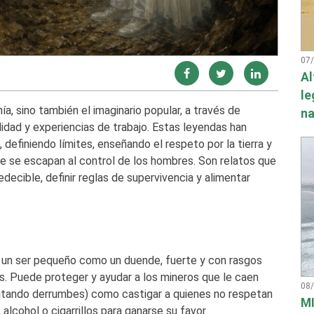
07
Al
le
a, sino también el imaginario popular, a través de
na
lidad y experiencias de trabajo. Estas leyendas han
 definiendo límites, enseñando el respeto por la tierra y
e se escapan al control de los hombres. Son relatos que
ecible, definir reglas de supervivencia y alimentar
, un ser pequeño como un duende, fuerte y con rasgos
nas. Puede proteger y ayudar a los mineros que le caen
08
itando derrumbes) como castigar a quienes no respetan
MI
lcohol o cigarrillos para ganarse su favor.