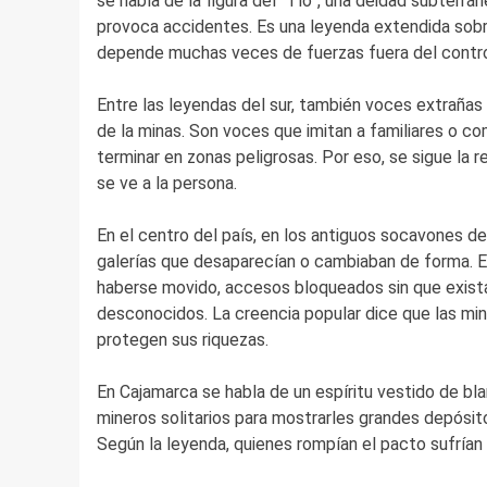
se habla de la figura del “Tío”, una deidad subterr
provoca accidentes. Es una leyenda extendida sobre
depende muchas veces de fuerzas fuera del contr
Entre las leyendas del sur, también voces extrañas
de la minas. Son voces que imitan a familiares o co
terminar en zonas peligrosas. Por eso, se sigue la 
se ve a la persona.
En el centro del país, en los antiguos socavones d
galerías que desaparecían o cambiaban de forma. 
haberse movido, accesos bloqueados sin que exista
desconocidos. La creencia popular dice que las min
protegen sus riquezas.
En Cajamarca se habla de un espíritu vestido de bl
mineros solitarios para mostrarles grandes depósito
Según la leyenda, quienes rompían el pacto sufrían