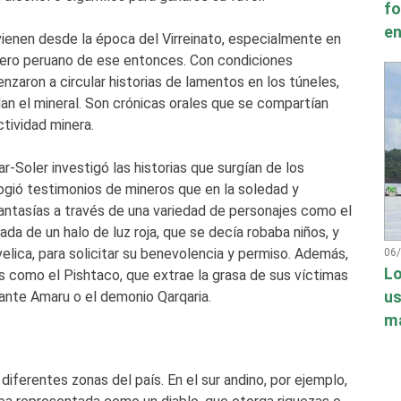
fo
en
ienen desde la época del Virreinato, especialmente en
nero peruano de ese entonces. Con condiciones
aron a circular historias de lamentos en los túneles,
an el mineral. Son crónicas orales que se compartían
tividad minera.
-Soler investigó las historias que surgían de los
ogió testimonios de mineros que en la soledad y
ntasías a través de una variedad de personajes como el
da de un halo de luz roja, que se decía robaba niños, y
elica, para solicitar su benevolencia y permiso. Además,
06
Lo
as como el Pishtaco, que extrae la grasa de sus víctimas
igante Amaru o el demonio Qarqaria.
us
má
iferentes zonas del país. En el sur andino, por ejemplo,