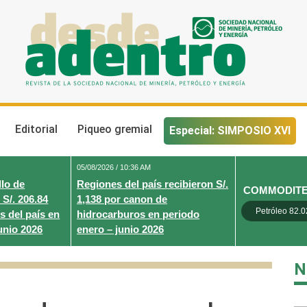
Desde Adentro
Revista de la sociedad nacional de minería, petróleo y energ
Editorial
Piqueo gremial
Especial: SIMPOSIO XVI
05/08/2026 / 10:36 AM
lo de
Regiones del país recibieron S/.
COMMODIT
 S/. 206.84
1,138 por canon de
Petróleo 82.0
s del país en
hidrocarburos en periodo
unio 2026
enero – junio 2026
N