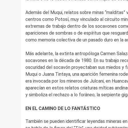
Además del Muqui, relatos sobre minas “malditas” v
centros como Potosí, muy vinculado al circuito mi
extremas de trabajo dentro de los socavones comenz
apariciones de sombras o de espíritus que resguard
como memoria colectiva de un pasado duro en la ac
Más adelante, la extinta antropóloga Carmen Salazar
socavones en la década de 1980. En su trabajo rec
oscuridad del socavón proyectaban sus miedos y fa
Muqui o Juana Tintaya, una aparición femenina rodea
era invocada por los mineros de Julcani, en Huancav
aparecían en estos relatos criaturas míticas andin
y simboliza el rechazo a lo foráneo; la serpiente g
EN EL CAMINO DE LO FANTÁSTICO
También se pueden identificar leyendas mineras en d