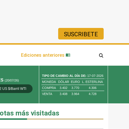
SUSCRIBETE
ía
Ediciones anteriores
TIPO DE CAMBIO AL DÍA DE:
17-07-2026
ES
(20/07/26)
MONEDA
DÓLAR
EURO
L. ESTERLINA
COMPRA
3.402
3.770
4.306
2 US $/Barril WTI
Oro 4,010.80 US $/ Oz. Tr.
Cobre 13,373.00
VENTA
3.408
3.964
4.728
otas más visitadas