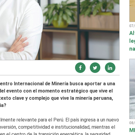
07
Al
le
na
ntro Internacional de Minería busca aportar a una
el evento con el momento estratégico que vive el
exto clave y complejo que vive la minería peruana,
ia?
ente relevante para el Perú. El país ingresa a un nuevo
08
versión, competitividad e institucionalidad, mientras el
MI
en el centro de la transición energética, la seguridad