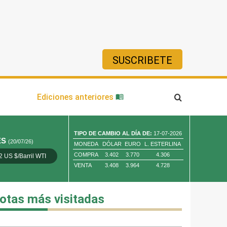
SUSCRIBETE
ía
Ediciones anteriores
TIPO DE CAMBIO AL DÍA DE:
17-07-2026
ES
(20/07/26)
MONEDA
DÓLAR
EURO
L. ESTERLINA
COMPRA
3.402
3.770
4.306
2 US $/Barril WTI
Oro 4,010.80 US $/ Oz. Tr.
Cobre 13,373.00
VENTA
3.408
3.964
4.728
otas más visitadas