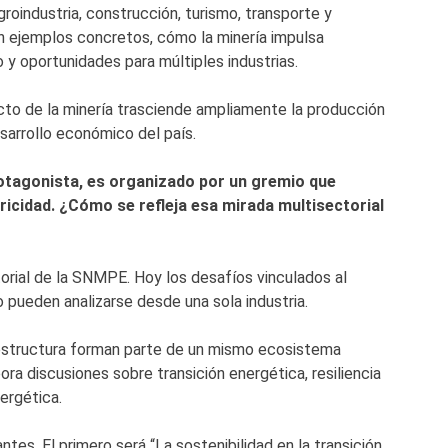
roindustria, construcción, turismo, transporte y
n ejemplos concretos, cómo la minería impulsa
o y oportunidades para múltiples industrias.
o de la minería trasciende ampliamente la producción
esarrollo económico del país.
otagonista, es organizado por un gremio que
tricidad. ¿Cómo se refleja esa mirada multisectorial
orial de la SNMPE. Hoy los desafíos vinculados al
o pueden analizarse desde una sola industria.
fraestructura forman parte de un mismo ecosistema
ra discusiones sobre transición energética, resiliencia
ergética.
s. El primero será “La sostenibilidad en la transición