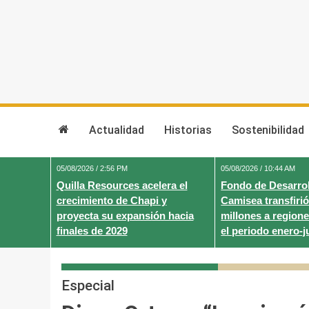
Skip
to
content
Actualidad
Historias
Sostenibilidad
05/08/2026 / 2:56 PM
05/08/2026 / 10:44 AM
Quilla Resources acelera el
Fondo de Desarrol
crecimiento de Chapi y
Camisea transfirió
proyecta su expansión hacia
millones a regione
finales de 2029
el periodo enero-j
Especial