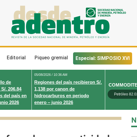
Desde Adentro
Revista de la sociedad nacional de minería, petróleo y energ
Editorial
Piqueo gremial
Especial: SIMPOSIO XVI
05/08/2026 / 10:36 AM
lo de
Regiones del país recibieron S/.
COMMODIT
 S/. 206.84
1,138 por canon de
Petróleo 82.0
s del país en
hidrocarburos en periodo
unio 2026
enero – junio 2026
N