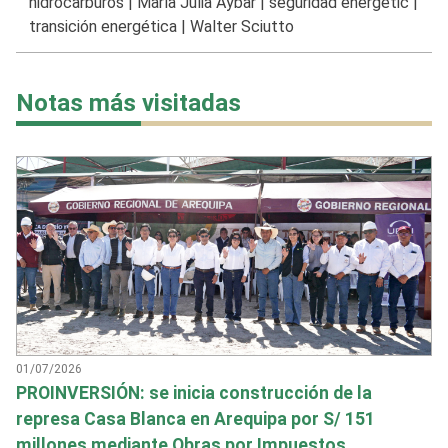
hidrocarburos
|
María Julia Aybar
|
seguridad energetic
|
transición energética
|
Walter Sciutto
Notas más visitadas
01/07/2026
PROINVERSIÓN: se inicia construcción de la
represa Casa Blanca en Arequipa por S/ 151
millones mediante Obras por Impuestos