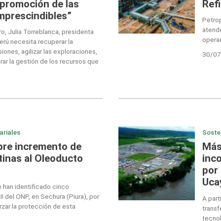
a promoción de las
Refi
mprescindibles”
Petrop
atende
o, Julia Torreblanca, presidenta
operac
erú necesita recuperar la
siones, agilizar las exploraciones,
30/07
orar la gestión de los recursos que
ariales
Soste
bre incremento de
Más
inas al Oleoducto
inc
por
Ucay
se han identificado cinco
II del ONP, en Sechura (Piura), por
A part
rzar la protección de esta
transf
tecno