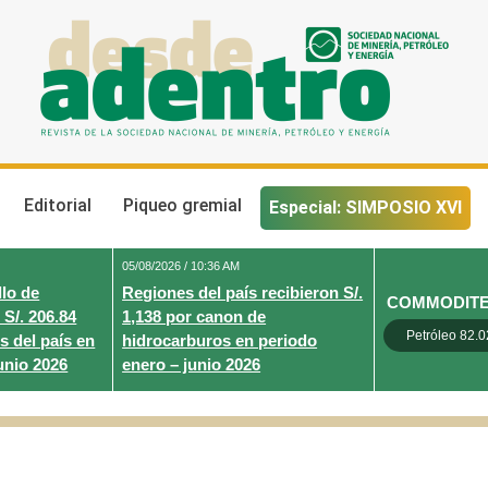
Desde Adentro
Revista de la sociedad nacional de minería, petróleo y energ
Editorial
Piqueo gremial
Especial: SIMPOSIO XVI
05/08/2026 / 10:36 AM
lo de
Regiones del país recibieron S/.
COMMODIT
 S/. 206.84
1,138 por canon de
Petróleo 82.0
s del país en
hidrocarburos en periodo
unio 2026
enero – junio 2026