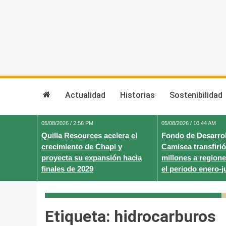
Skip
to
content
Actualidad
Historias
Sostenibilidad
05/08/2026 / 2:56 PM
05/08/2026 / 10:44 AM
Quilla Resources acelera el
Fondo de Desarrol
crecimiento de Chapi y
Camisea transfirió
proyecta su expansión hacia
millones a regione
finales de 2029
el periodo enero-j
Etiqueta:
hidrocarburos