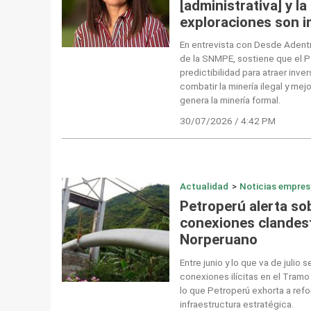
[administrativa] y l
exploraciones son i
En entrevista con Desde Adentr
de la SNMPE, sostiene que el P
predictibilidad para atraer inver
combatir la minería ilegal y mej
genera la minería formal.
30/07/2026 / 4:42 PM
Actualidad
>
Noticias empres
Petroperú alerta so
conexiones clandest
Norperuano
Entre junio y lo que va de julio 
conexiones ilícitas en el Tramo 
lo que Petroperú exhorta a refo
infraestructura estratégica.