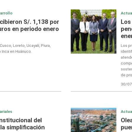
arrollo
Actua
cibieron S/. 1,138 por
Los 
uros en periodo enero
pen
ene
Cusco, Loreto, Ucayali, Piura,
Los p
o Inca en Huánuco.
identi
atende
compet
sosten
de pr
30/07
ariales
Actua
nstitucional del
Ole
la simplificación
pue