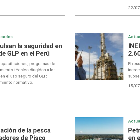
22/07
rcados
Actua
lsan la seguridad en
INE
de GLP en el Perú
2.6
r capacitaciones, programas de
El res
imiento técnico dirigidos a los
increm
n el uso seguro del GLP,
subse
miento normativo.
15/07
Actua
zación de la pesca
Pet
adores de Pisco
en 