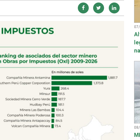
07
Al
le
na
08
MI