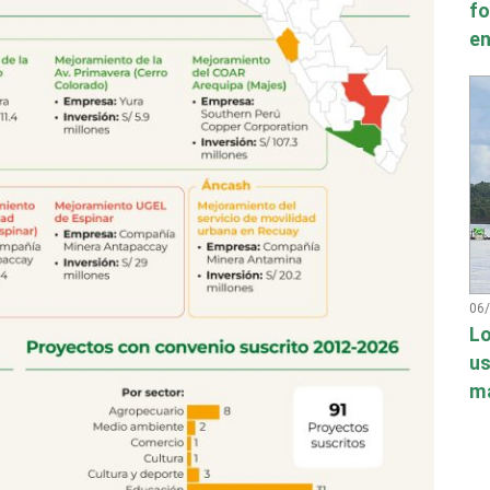
fo
en
06
Lo
us
má