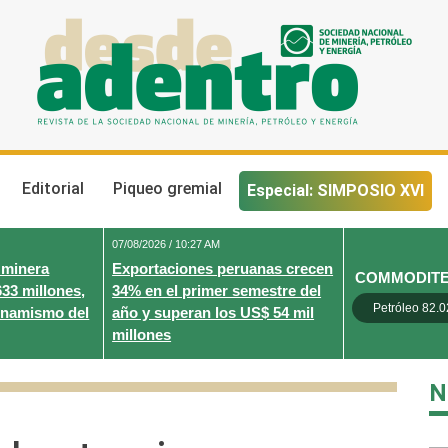
Desde Adentro
Revista de la sociedad nacional de minería, petróleo y energ
Editorial
Piqueo gremial
Especial: SIMPOSIO XVI
07/08/2026 / 10:27 AM
 minera
Exportaciones peruanas crecen
COMMODIT
633 millones,
34% en el primer semestre del
Petróleo 82.0
inamismo del
año y superan los US$ 54 mil
millones
N