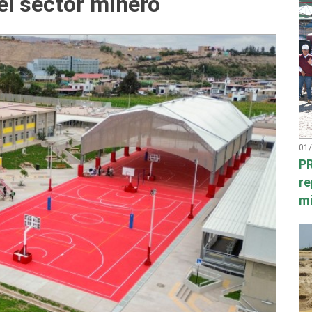
el sector minero
01
PR
re
mi