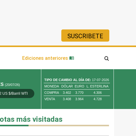
SUSCRIBETE
ía
Ediciones anteriores
TIPO DE CAMBIO AL DÍA DE:
17-07-2026
ES
(20/07/26)
MONEDA
DÓLAR
EURO
L. ESTERLINA
COMPRA
3.402
3.770
4.306
2 US $/Barril WTI
Oro 4,010.80 US $/ Oz. Tr.
Cobre 13,373.00
VENTA
3.408
3.964
4.728
otas más visitadas