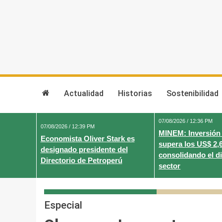
Skip
to
content
Actualidad
Historias
Sostenibilidad
07/08/2026 / 12:36 PM
07/08/2026 / 12:39 PM
MINEM: Inversión
Economista Oliver Stark es
supera los US$ 2,
designado presidente del
consolidando el d
Directorio de Petroperú
sector
Especial