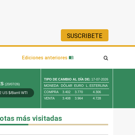
SUSCRIBETE
ía
Ediciones anteriores
TIPO DE CAMBIO AL DÍA DE:
17-07-2026
ES
(20/07/26)
MONEDA
DÓLAR
EURO
L. ESTERLINA
COMPRA
3.402
3.770
4.306
2 US $/Barril WTI
Oro 4,010.80 US $/ Oz. Tr.
Cobre 13,373.00
VENTA
3.408
3.964
4.728
otas más visitadas