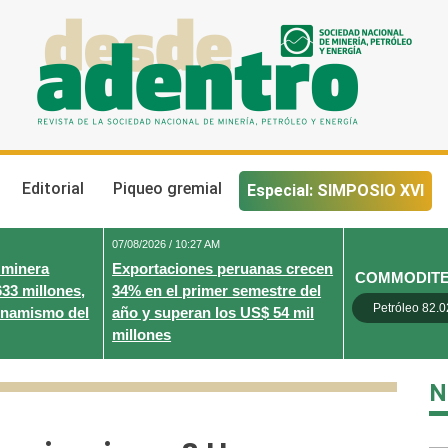
Desde Adentro
Revista de la sociedad nacional de minería, petróleo y energ
Editorial
Piqueo gremial
Especial: SIMPOSIO XVI
07/08/2026 / 10:27 AM
 minera
Exportaciones peruanas crecen
COMMODIT
633 millones,
34% en el primer semestre del
Petróleo 82.0
inamismo del
año y superan los US$ 54 mil
millones
N