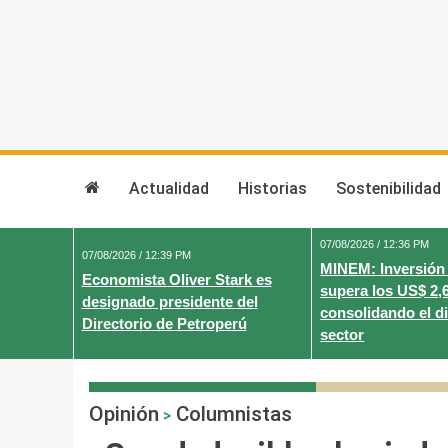
Skip
to
content
Actualidad
Historias
Sostenibilidad
07/08/2026 / 12:36 PM
07/08/2026 / 12:39 PM
MINEM: Inversión
Economista Oliver Stark es
supera los US$ 2,
designado presidente del
consolidando el d
Directorio de Petroperú
sector
Opinión
Columnistas
>