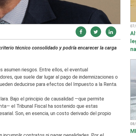
07
Al
le
riterio técnico consolidado y podría encarecer la carga
na
s asumen riesgos. Entre ellos, el eventual
ores, que suele dar lugar al pago de indemnizaciones o
pueden deducirse para efectos del Impuesto a la Renta.
ara. Bajo el principio de causalidad —que permite
nta— el Tribunal Fiscal ha sostenido que estas
arial. Son, en esencia, un costo derivado del propio
08
MI
 incumplir contratos ni pagar penalidades. Por el