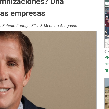
emnizaciones? Una
las empresas
 del Estudio Rodrigo, Elías & Medrano Abogados.
01
PR
re
mi