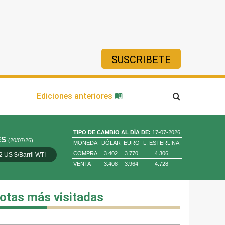
SUSCRIBETE
ía
Ediciones anteriores
TIPO DE CAMBIO AL DÍA DE:
17-07-2026
ES
(20/07/26)
MONEDA
DÓLAR
EURO
L. ESTERLINA
COMPRA
3.402
3.770
4.306
2 US $/Barril WTI
Oro 4,010.80 US $/ Oz. Tr.
Cobre 13,373.00
VENTA
3.408
3.964
4.728
otas más visitadas