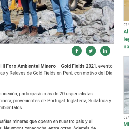
07
Al
le
na
el
II Foro Ambiental Minero – Gold Fields 2021
, evento
as y Relaves de Gold Fields en Perú, con motivo del Día
onexión, participarán más de 20 especialistas
inera, provenientes de Portugal, Inglaterra, Sudáfrica y
mbientales.
08
añías mineras que operan en nuestro país y el
MI
tals, Newmont Yanacocha, entre otras. Además de