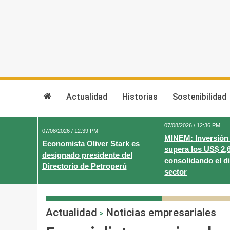
Skip
to
content
Actualidad
Historias
Sostenibilidad
07/08/2026 / 12:36 PM
07/08/2026 / 12:39 PM
MINEM: Inversión
Economista Oliver Stark es
supera los US$ 2,
designado presidente del
consolidando el d
Directorio de Petroperú
sector
Actualidad
Noticias empresariales
>