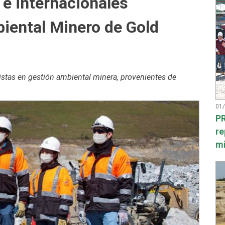
 e internacionales
biental Minero de Gold
listas en gestión ambiental minera, provenientes de
01
PR
re
mi