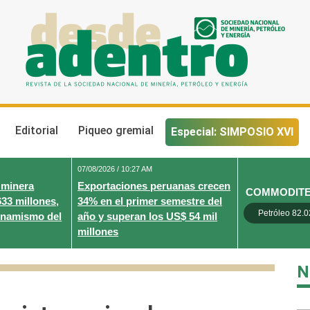
Desde Adentro
Revista de la sociedad nacional de minería, petróleo y energ
Editorial
Piqueo gremial
Especial: SIMPOSIO XVI
07/08/2026 / 10:27 AM
 minera
Exportaciones peruanas crecen
COMMODIT
633 millones,
34% en el primer semestre del
Petróleo 82.0
inamismo del
año y superan los US$ 54 mil
millones
N