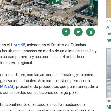
07
Al
le
na
s en el
Lote 95
, ubicado en el Distrito de Puinahua,
n las últimas semanas en medio de un clima de tensión y
a su campamento y sus muelles en el poblado de
s a nivel regional.
entes actores, con las autoridades locales, y también
organizaciones locales. Asimismo, está en permanente
(
MINEM
), presentando propuestas que permitan ayudar a
las comunidades con soluciones de largo plazo.
08
encionalmente el acceso al muelle impidiendo la
MI
al
se ha visto en la necesidad de comunicar al mercado