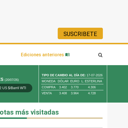
SUSCRIBETE
ía
Ediciones anteriores
TIPO DE CAMBIO AL DÍA DE:
17-07-2026
ES
(20/07/26)
MONEDA
DÓLAR
EURO
L. ESTERLINA
COMPRA
3.402
3.770
4.306
2 US $/Barril WTI
Oro 4,010.80 US $/ Oz. Tr.
Cobre 13,373.00
VENTA
3.408
3.964
4.728
otas más visitadas