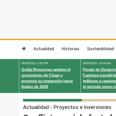
Skip
to
content
Actualidad
Historias
Sostenibilidad
05/08/2026 / 2:56 PM
05/08/2026 / 10:44 AM
Quilla Resources acelera el
Fondo de Desarrol
crecimiento de Chapi y
Camisea transfirió
proyecta su expansión hacia
millones a regione
finales de 2029
el periodo enero-j
Actualidad
Proyectos e inversiones
>