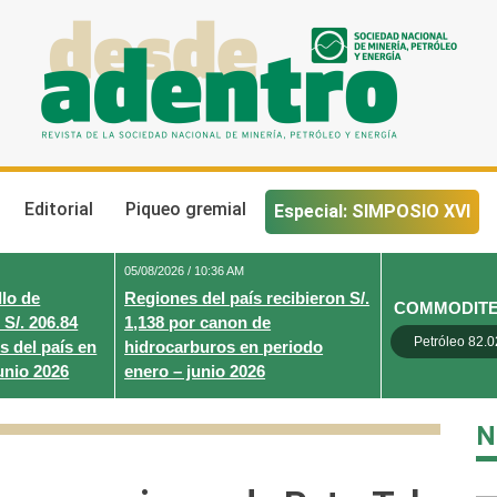
Desde Adentro
Revista de la sociedad nacional de minería, petróleo y energ
Editorial
Piqueo gremial
Especial: SIMPOSIO XVI
05/08/2026 / 10:36 AM
lo de
Regiones del país recibieron S/.
COMMODIT
 S/. 206.84
1,138 por canon de
Petróleo 82.0
s del país en
hidrocarburos en periodo
unio 2026
enero – junio 2026
N