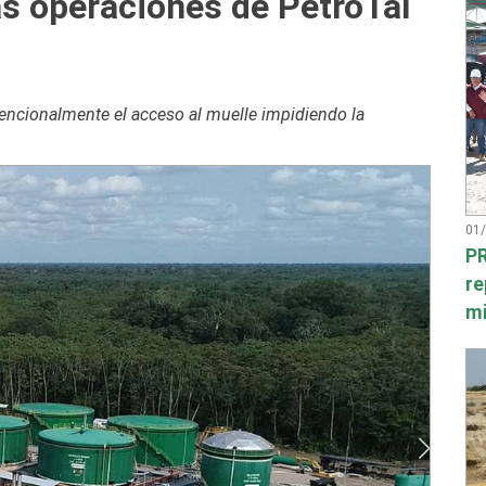
las operaciones de PetroTal
encionalmente el acceso al muelle impidiendo la
01
PR
re
mi