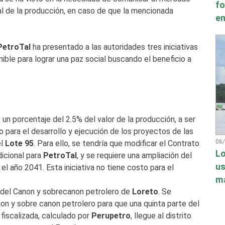
fo
al de la producción, en caso de que la mencionada
en
PetroTal
ha presentado a las autoridades tres iniciativas
nible para lograr una paz social buscando el beneficio a
un porcentaje del 2.5% del valor de la producción, a ser
o para el desarrollo y ejecución de los proyectos de las
06
el
Lote 95
. Para ello, se tendría que modificar el Contrato
Lo
icional para
PetroTal
, y se requiere una ampliación del
us
l año 2041. Esta iniciativa no tiene costo para el
má
n del Canon y sobrecanon petrolero de
Loreto
. Se
on y sobre canon petrolero para que una quinta parte del
 fiscalizada, calculado por
Perupetro
, llegue al distrito