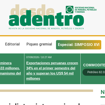
Desde Adentro
Revista de la sociedad nacional de minería, petróleo y energ
Editorial
Piqueo gremial
Especial: SIMPOSIO XVI
07/08/2026 / 10:27 AM
 minera
Exportaciones peruanas crecen
COMMODIT
633 millones,
34% en el primer semestre del
Petróleo 82.0
inamismo del
año y superan los US$ 54 mil
millones
N