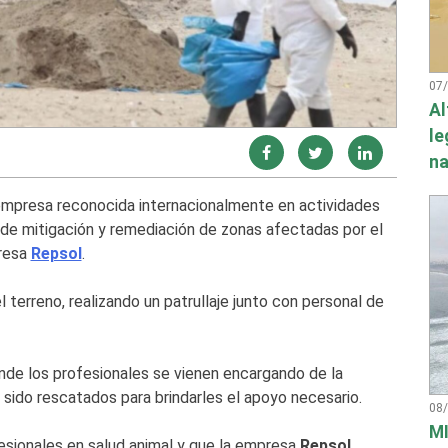
07
Al
le
na
 empresa reconocida internacionalmente en actividades
 de mitigación y remediación de zonas afectadas por el
presa
Repsol
.
terreno, realizando un patrullaje junto con personal de
onde los profesionales se vienen encargando de la
 sido rescatados para brindarles el apoyo necesario.
08
MI
sionales en salud animal y que la empresa
Repsol