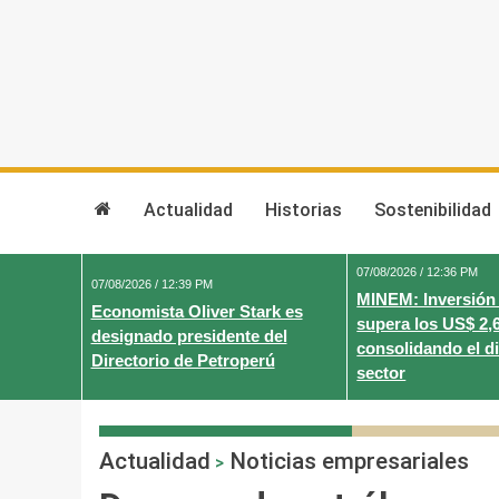
Skip
to
content
Actualidad
Historias
Sostenibilidad
07/08/2026 / 12:36 PM
07/08/2026 / 12:39 PM
MINEM: Inversión
Economista Oliver Stark es
supera los US$ 2,
designado presidente del
consolidando el d
Directorio de Petroperú
sector
Actualidad
Noticias empresariales
>