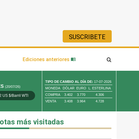
SUSCRIBETE
ía
Ediciones anteriores
TIPO DE CAMBIO AL DÍA DE:
17-07-2026
ES
(20/07/26)
MONEDA
DÓLAR
EURO
L. ESTERLINA
COMPRA
3.402
3.770
4.306
2 US $/Barril WTI
Oro 4,010.80 US $/ Oz. Tr.
Cobre 13,373.00
VENTA
3.408
3.964
4.728
otas más visitadas