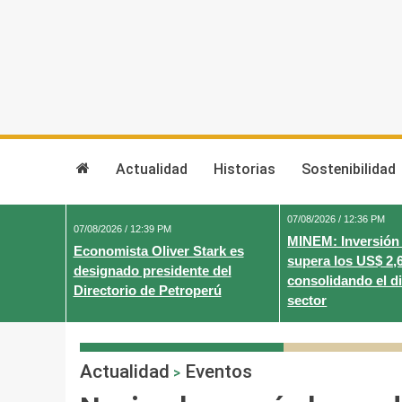
Skip
to
content
Actualidad
Historias
Sostenibilidad
07/08/2026 / 12:36 PM
07/08/2026 / 12:39 PM
MINEM: Inversión
Economista Oliver Stark es
supera los US$ 2,
designado presidente del
consolidando el d
Directorio de Petroperú
sector
Actualidad
Eventos
>