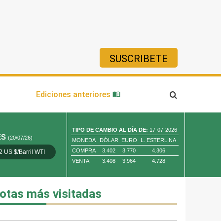
SUSCRIBETE
ía
Ediciones anteriores
TIPO DE CAMBIO AL DÍA DE:
17-07-2026
ES
(20/07/26)
MONEDA
DÓLAR
EURO
L. ESTERLINA
COMPRA
3.402
3.770
4.306
2 US $/Barril WTI
Oro 4,010.80 US $/ Oz. Tr.
Cobre 13,373.00
VENTA
3.408
3.964
4.728
otas más visitadas