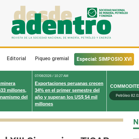
Desde Adentro
Revista de la sociedad nacional de minería, petróleo y energ
Editorial
Piqueo gremial
Especial: SIMPOSIO XVI
07/08/2026 / 10:27 AM
 minera
Exportaciones peruanas crecen
COMMODIT
633 millones,
34% en el primer semestre del
Petróleo 82.0
inamismo del
año y superan los US$ 54 mil
millones
N