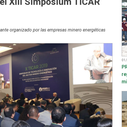
el XIII Simposium TICAR
tante organizado por las empresas minero energéticas
01
PR
re
mi