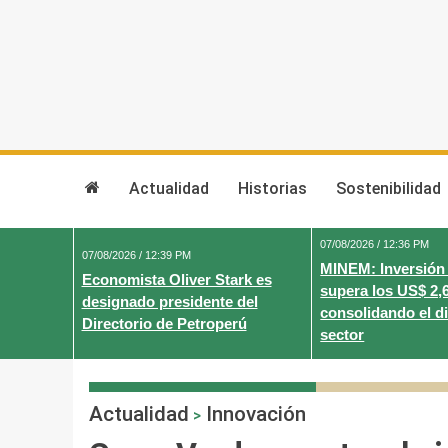
Skip
to
content
Actualidad
Historias
Sostenibilidad
07/08/2026 / 12:36 PM
07/08/2026 / 12:39 PM
MINEM: Inversión
Economista Oliver Stark es
supera los US$ 2,
designado presidente del
consolidando el d
Directorio de Petroperú
sector
Actualidad
Innovación
>