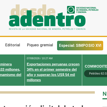
Desde Adentro
Revista de la sociedad nacional de minería, petróleo y energ
Editorial
Piqueo gremial
Especial: SIMPOSIO XVI
07/08/2026 / 10:27 AM
 minera
Exportaciones peruanas crecen
COMMODIT
633 millones,
34% en el primer semestre del
Petróleo 82.0
inamismo del
año y superan los US$ 54 mil
millones
N