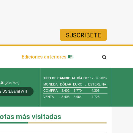
SUSCRIBETE
ía
Ediciones anteriores
TIPO DE CAMBIO AL DÍA DE:
17-07-2026
ES
(20/07/26)
MONEDA
DÓLAR
EURO
L. ESTERLINA
COMPRA
3.402
3.770
4.306
2 US $/Barril WTI
Oro 4,010.80 US $/ Oz. Tr.
Cobre 13,373.00
VENTA
3.408
3.964
4.728
otas más visitadas