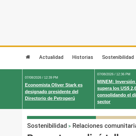
Skip
to
content
Actualidad
Historias
Sostenibilidad
07/08/2026 / 12:36 PM
07/08/2026 / 12:39 PM
MINEM: Inversión
Economista Oliver Stark es
supera los US$ 2,
designado presidente del
consolidando el d
Directorio de Petroperú
sector
Sostenibilidad
Relaciones comunitari
>