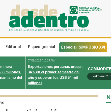
Desde Adentro
Revista de la sociedad nacional de minería, petróleo y energ
Editorial
Piqueo gremial
Especial: SIMPOSIO XVI
07/08/2026 / 10:27 AM
 minera
Exportaciones peruanas crecen
COMMODIT
633 millones,
34% en el primer semestre del
Petróleo 82.0
inamismo del
año y superan los US$ 54 mil
millones
N
as