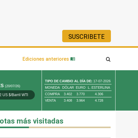
SUSCRIBETE
ía
Ediciones anteriores
TIPO DE CAMBIO AL DÍA DE:
17-07-2026
ES
(20/07/26)
MONEDA
DÓLAR
EURO
L. ESTERLINA
COMPRA
3.402
3.770
4.306
2 US $/Barril WTI
Oro 4,010.80 US $/ Oz. Tr.
Cobre 13,373.00
VENTA
3.408
3.964
4.728
otas más visitadas