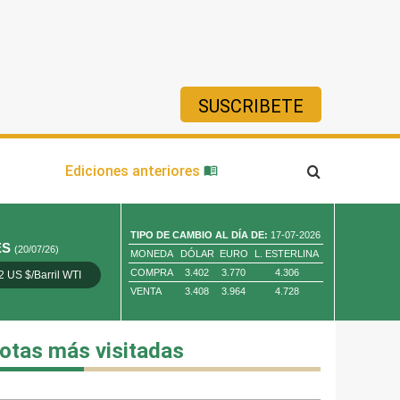
SUSCRIBETE
ía
Ediciones anteriores
TIPO DE CAMBIO AL DÍA DE:
17-07-2026
ES
(20/07/26)
MONEDA
DÓLAR
EURO
L. ESTERLINA
COMPRA
3.402
3.770
4.306
2 US $/Barril WTI
Oro 4,010.80 US $/ Oz. Tr.
Cobre 13,373.00
VENTA
3.408
3.964
4.728
otas más visitadas