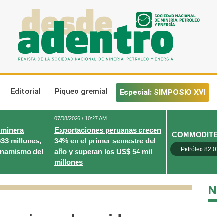
Desde Adentro
Revista de la sociedad nacional de minería, petróleo y energ
Editorial
Piqueo gremial
Especial: SIMPOSIO XVI
07/08/2026 / 10:27 AM
 minera
Exportaciones peruanas crecen
COMMODIT
633 millones,
34% en el primer semestre del
Petróleo 82.0
inamismo del
año y superan los US$ 54 mil
millones
N