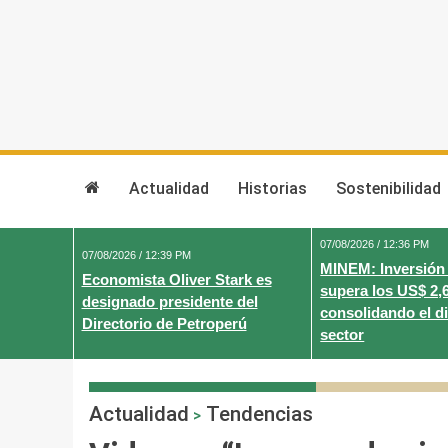
Skip
to
content
Actualidad
Historias
Sostenibilidad
07/08/2026 / 12:36 PM
07/08/2026 / 12:39 PM
MINEM: Inversión
Economista Oliver Stark es
supera los US$ 2,
designado presidente del
consolidando el d
Directorio de Petroperú
sector
Actualidad
Tendencias
>