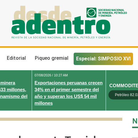
Desde Adentro
Revista de la sociedad nacional de minería, petróleo y energ
Editorial
Piqueo gremial
Especial: SIMPOSIO XVI
07/08/2026 / 10:27 AM
 minera
Exportaciones peruanas crecen
COMMODIT
633 millones,
34% en el primer semestre del
Petróleo 82.0
inamismo del
año y superan los US$ 54 mil
millones
N