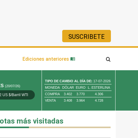
SUSCRIBETE
ía
Ediciones anteriores
TIPO DE CAMBIO AL DÍA DE:
17-07-2026
ES
(20/07/26)
MONEDA
DÓLAR
EURO
L. ESTERLINA
COMPRA
3.402
3.770
4.306
2 US $/Barril WTI
Oro 4,010.80 US $/ Oz. Tr.
Cobre 13,373.00
VENTA
3.408
3.964
4.728
otas más visitadas