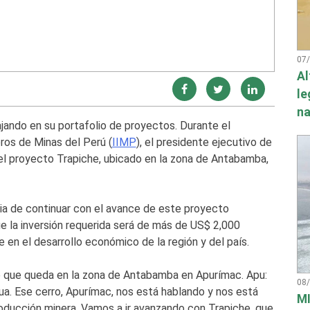
07
Al
le
na
ando en su portafolio de proyectos. Durante el
ros de Minas del Perú (
IIMP
), el presidente ejecutivo de
l proyecto Trapiche, ubicado en la zona de Antabamba,
cia de continuar con el avance de este proyecto
e la inversión requerida será de más de US$ 2,000
 en el desarrollo económico de la región y del país.
e que queda en la zona de Antabamba en Apurímac. Apu:
08
ua. Ese cerro, Apurímac, nos está hablando y nos está
MI
oducción minera. Vamos a ir avanzando con Trapiche, que