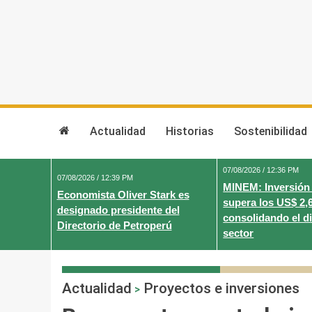
Skip
to
content
Actualidad
Historias
Sostenibilidad
07/08/2026 / 12:36 PM
07/08/2026 / 12:39 PM
MINEM: Inversión
Economista Oliver Stark es
supera los US$ 2,
designado presidente del
consolidando el d
Directorio de Petroperú
sector
Actualidad
Proyectos e inversiones
>