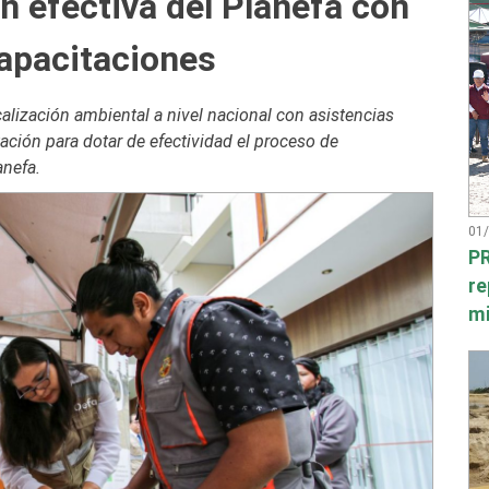
n efectiva del Planefa con
apacitaciones
calización ambiental a nivel nacional con asistencias
tación para dotar de efectividad el proceso de
anefa.
01
PR
re
mi