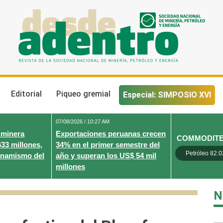
Desde Adentro
Revista de la sociedad nacional de minería, petróleo y energ
Editorial
Piqueo gremial
Especial: SIMPOSIO XVI
07/08/2026 / 10:27 AM
 minera
Exportaciones peruanas crecen
COMMODIT
633 millones,
34% en el primer semestre del
Petróleo 82.0
inamismo del
año y superan los US$ 54 mil
millones
N