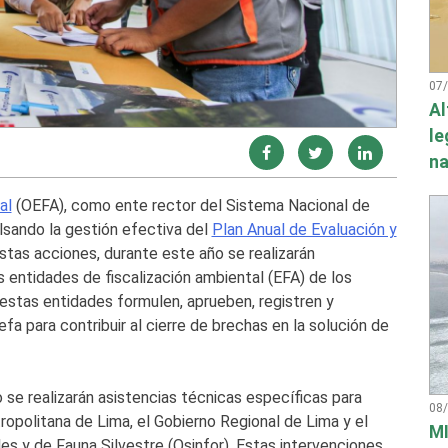
07
Al
le
na
al
(OEFA), como ente rector del Sistema Nacional de
ulsando la gestión efectiva del
Plan Anual de Evaluación y
tas acciones, durante este año se realizarán
s entidades de fiscalización ambiental (EFA) de los
ue estas entidades formulen, aprueben, registren y
a para contribuir al cierre de brechas en la solución de
o se realizarán asistencias técnicas específicas para
08
ropolitana de Lima, el Gobierno Regional de Lima y el
MI
s y de Fauna Silvestre (Osinfor). Estas intervenciones