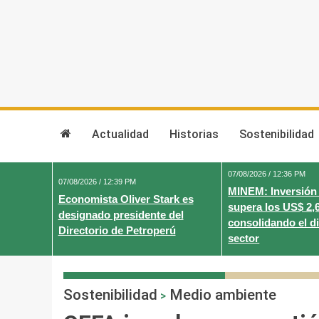
Skip
to
content
Actualidad
Historias
Sostenibilidad
07/08/2026 / 12:36 PM
07/08/2026 / 12:39 PM
MINEM: Inversión
Economista Oliver Stark es
supera los US$ 2,
designado presidente del
consolidando el d
Directorio de Petroperú
sector
Sostenibilidad
Medio ambiente
>