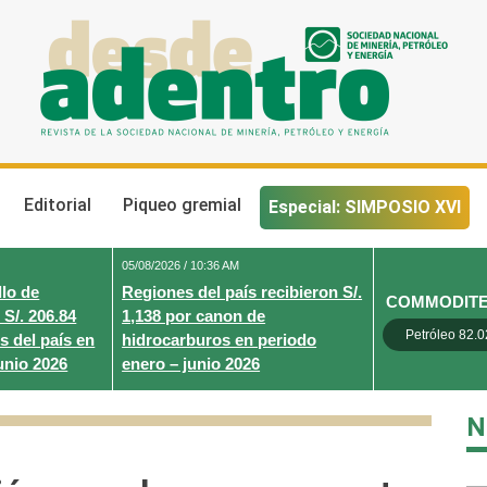
Desde Adentro
Revista de la sociedad nacional de minería, petróleo y energ
Editorial
Piqueo gremial
Especial: SIMPOSIO XVI
05/08/2026 / 10:36 AM
lo de
Regiones del país recibieron S/.
COMMODIT
 S/. 206.84
1,138 por canon de
Petróleo 82.0
s del país en
hidrocarburos en periodo
unio 2026
enero – junio 2026
N