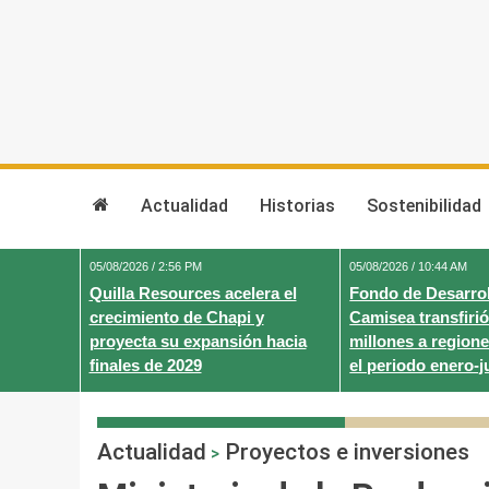
Skip
to
content
Actualidad
Historias
Sostenibilidad
05/08/2026 / 2:56 PM
05/08/2026 / 10:44 AM
Quilla Resources acelera el
Fondo de Desarrol
crecimiento de Chapi y
Camisea transfirió
proyecta su expansión hacia
millones a regione
finales de 2029
el periodo enero-j
Actualidad
Proyectos e inversiones
>