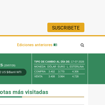
SUSCRIBETE
ía
Ediciones anteriores
TIPO DE CAMBIO AL DÍA DE:
17-07-2026
ES
(20/07/26)
MONEDA
DÓLAR
EURO
L. ESTERLINA
COMPRA
3.402
3.770
4.306
2 US $/Barril WTI
Oro 4,010.80 US $/ Oz. Tr.
Cobre 13,373.00
VENTA
3.408
3.964
4.728
otas más visitadas