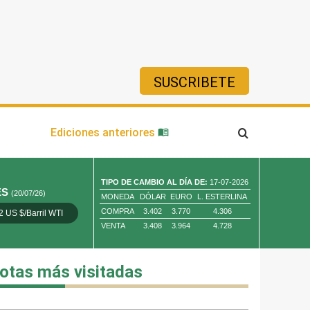
SUSCRIBETE
ía
Ediciones anteriores
TIPO DE CAMBIO AL DÍA DE:
17-07-2026
ES
(20/07/26)
MONEDA
DÓLAR
EURO
L. ESTERLINA
COMPRA
3.402
3.770
4.306
2 US $/Barril WTI
Oro 4,010.80 US $/ Oz. Tr.
Cobre 13,373.00
VENTA
3.408
3.964
4.728
otas más visitadas