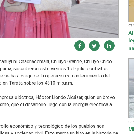
07
Al
le
na
huyuni, Chachacomani, Chiluyo Grande, Chiluyo Chico,
uma, suscribieron este viernes 1 de julio contratos
e se hará cargo de la operación y mantenimiento del
a en Tarata sobre los 4310 m s.n.m.
empresa eléctrica, Héctor Liendo Alcázar, quien en breve
smo, que el desarrollo llegó con la energía eléctrica a
08
rrollo económico y tecnológico de los pueblos nos
MI
icas y sociedad civil. Esto marca un hito en la historia de