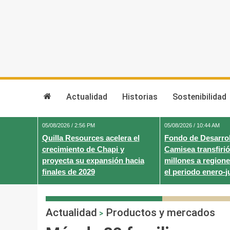
Skip
to
content
Actualidad
Historias
Sostenibilidad
05/08/2026 / 2:56 PM
05/08/2026 / 10:44 AM
Quilla Resources acelera el
Fondo de Desarrol
crecimiento de Chapi y
Camisea transfirió
proyecta su expansión hacia
millones a regione
finales de 2029
el periodo enero-j
Actualidad
Productos y mercados
>