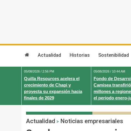
Skip
to
content
Actualidad
Historias
Sostenibilidad
05/08/2026 / 2:56 PM
05/08/2026 / 10:44 AM
Quilla Resources acelera el
Fondo de Desarrol
crecimiento de Chapi y
Camisea transfirió
proyecta su expansión hacia
millones a regione
finales de 2029
el periodo enero-j
Actualidad
Noticias empresariales
>