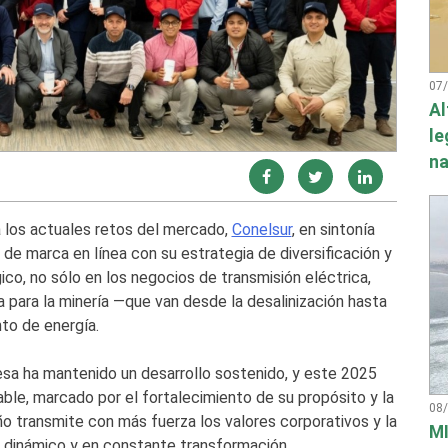
07
Al
le
na
 los actuales retos del mercado,
Conelsur
, en sintonía
 de marca en línea con su estrategia de diversificación y
co, no sólo en los negocios de transmisión eléctrica,
a para la minería —que van desde la desalinización hasta
to de energía.
esa ha mantenido un desarrollo sostenido, y este 2025
le, marcado por el fortalecimiento de su propósito y la
08
eño transmite con más fuerza los valores corporativos y la
MI
 dinámico y en constante transformación.