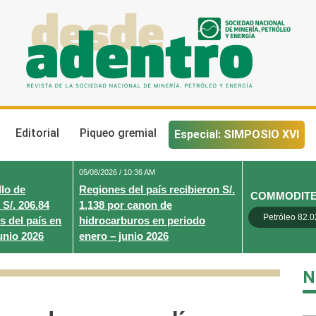
Desde Adentro
Revista de la sociedad nacional de minería, petróleo y energ
Editorial
Piqueo gremial
Especial: SIMPOSIO XVI
05/08/2026 / 10:36 AM
lo de
Regiones del país recibieron S/.
COMMODIT
 S/. 206.84
1,138 por canon de
Petróleo 82.0
s del país en
hidrocarburos en periodo
unio 2026
enero – junio 2026
N