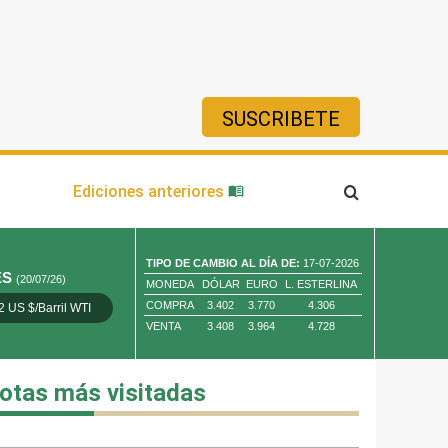
SUSCRIBETE
ía
Ediciones anteriores
TIPO DE CAMBIO AL DÍA DE:
17-07-2026
ES
(20/07/26)
MONEDA
DÓLAR
EURO
L. ESTERLINA
COMPRA
3.402
3.770
4.306
2 US $/Barril WTI
Oro 4,010.80 US $/ Oz. Tr.
Cobre 13,373.00
VENTA
3.408
3.964
4.728
otas más visitadas