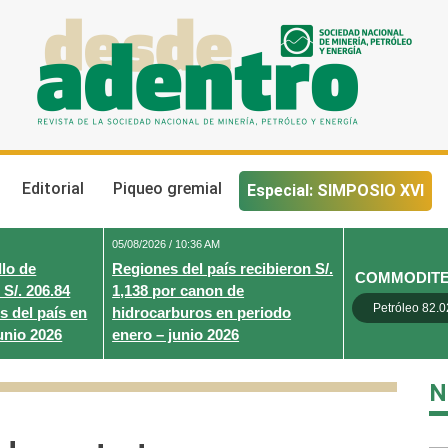
Desde Adentro
Revista de la sociedad nacional de minería, petróleo y energ
Editorial
Piqueo gremial
Especial: SIMPOSIO XVI
05/08/2026 / 10:36 AM
lo de
Regiones del país recibieron S/.
COMMODIT
 S/. 206.84
1,138 por canon de
Petróleo 82.0
s del país en
hidrocarburos en periodo
unio 2026
enero – junio 2026
N