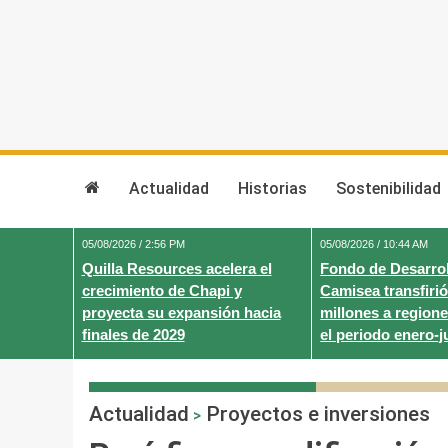
Skip
to
content
Actualidad
Historias
Sostenibilidad
05/08/2026 / 2:56 PM
05/08/2026 / 10:44 AM
Quilla Resources acelera el
Fondo de Desarrol
crecimiento de Chapi y
Camisea transfirió
proyecta su expansión hacia
millones a regione
finales de 2029
el periodo enero-j
Actualidad
Proyectos e inversiones
>