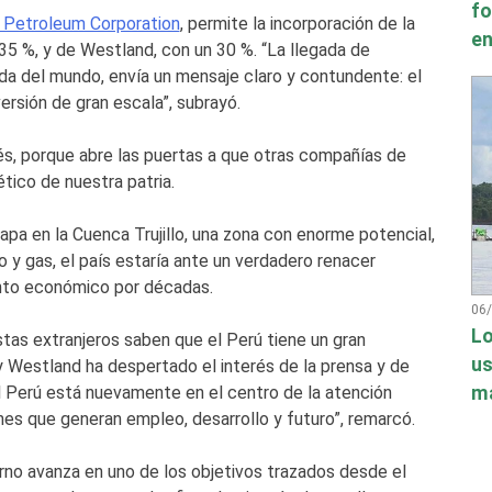
fo
 Petroleum Corporation
, permite la incorporación de la
en
5 %, y de Westland, con un 30 %. “La llegada de
ada del mundo, envía un mensaje claro y contundente: el
versión de gran escala”, subrayó.
s, porque abre las puertas a que otras compañías de
tico de nuestra patria.
apa en la Cuenca Trujillo, una zona con enorme potencial,
o y gas, el país estaría ante un verdadero renacer
ento económico por décadas.
06
Lo
stas extranjeros saben que el Perú tiene un gran
us
y Westland ha despertado el interés de la prensa y de
má
l Perú está nuevamente en el centro de la atención
siones que generan empleo, desarrollo y futuro”, remarcó.
erno avanza en uno de los objetivos trazados desde el