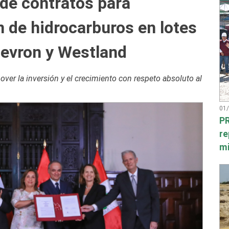
de contratos para
n de hidrocarburos en lotes
hevron y Westland
er la inversión y el crecimiento con respeto absoluto al
01
PR
re
mi