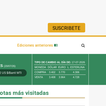
SUSCRIBETE
ía
Ediciones anteriores
TIPO DE CAMBIO AL DÍA DE:
17-07-2026
ES
(20/07/26)
MONEDA
DÓLAR
EURO
L. ESTERLINA
COMPRA
3.402
3.770
4.306
2 US $/Barril WTI
Oro 4,010.80 US $/ Oz. Tr.
Cobre 13,373.00
VENTA
3.408
3.964
4.728
otas más visitadas