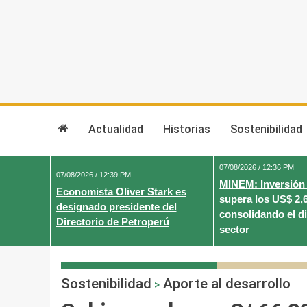
Skip
to
content
Actualidad
Historias
Sostenibilidad
07/08/2026 / 12:36 PM
07/08/2026 / 12:39 PM
MINEM: Inversión
Economista Oliver Stark es
supera los US$ 2,
designado presidente del
consolidando el d
Directorio de Petroperú
sector
Sostenibilidad
Aporte al desarrollo
>