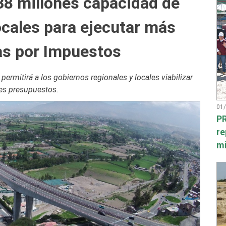
38 millones capacidad de
ocales para ejecutar más
as por Impuestos
ermitirá a los gobiernos regionales y locales viabilizar
res presupuestos.
01
PR
re
mi