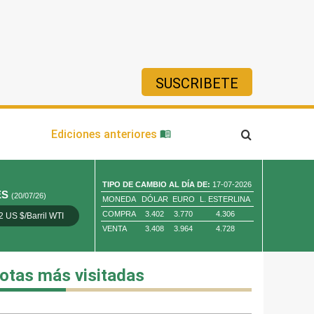
SUSCRIBETE
ía
Ediciones anteriores
TIPO DE CAMBIO AL DÍA DE:
17-07-2026
ES
(20/07/26)
MONEDA
DÓLAR
EURO
L. ESTERLINA
COMPRA
3.402
3.770
4.306
2 US $/Barril WTI
Oro 4,010.80 US $/ Oz. Tr.
Cobre 13,373.00
VENTA
3.408
3.964
4.728
otas más visitadas