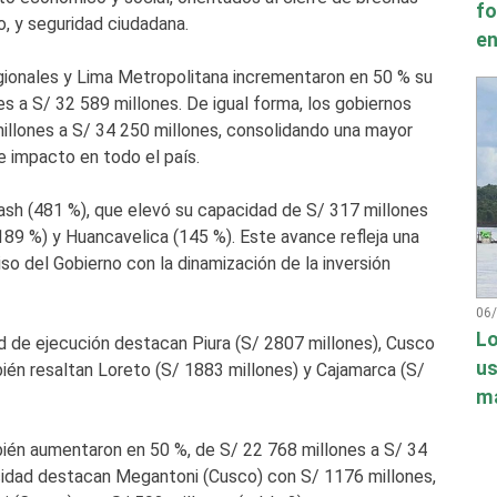
fo
o, y seguridad ciudadana.
en
egionales y Lima Metropolitana incrementaron en 50 % su
es a S/ 32 589 millones. De igual forma, los gobiernos
illones a S/ 34 250 millones, consolidando una mayor
e impacto en todo el país.
ash (481 %), que elevó su capacidad de S/ 317 millones
(189 %) y Huancavelica (145 %). Este avance refleja una
o del Gobierno con la dinamización de la inversión
06
Lo
d de ejecución destacan Piura (S/ 2807 millones), Cusco
us
bién resaltan Loreto (S/ 1883 millones) y Cajamarca (S/
má
bién aumentaron en 50 %, de S/ 22 768 millones a S/ 34
cidad destacan Megantoni (Cusco) con S/ 1176 millones,