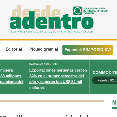
Desde Adentro
Revista de la sociedad nacional de minería, petróleo y energ
Editorial
Piqueo gremial
Especial: SIMPOSIO XVI
07/08/2026 / 10:27 AM
 minera
Exportaciones peruanas crecen
COMMODIT
633 millones,
34% en el primer semestre del
Petróleo 82.0
inamismo del
año y superan los US$ 54 mil
millones
N