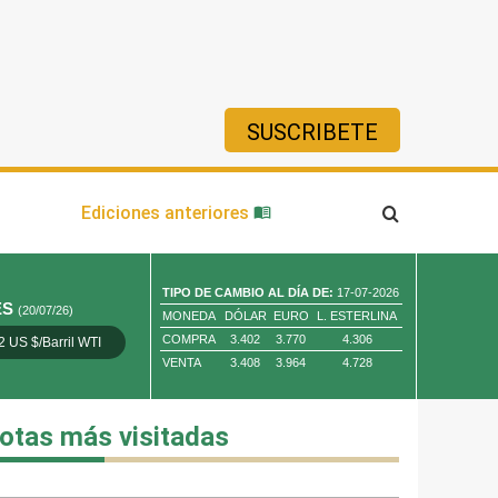
SUSCRIBETE
ía
Ediciones anteriores
TIPO DE CAMBIO AL DÍA DE:
17-07-2026
ES
(20/07/26)
MONEDA
DÓLAR
EURO
L. ESTERLINA
COMPRA
3.402
3.770
4.306
2 US $/Barril WTI
Oro 4,010.80 US $/ Oz. Tr.
Cobre 13,373.00
VENTA
3.408
3.964
4.728
otas más visitadas