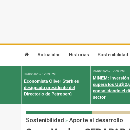
Skip
to
content
Actualidad
Historias
Sostenibilidad
07/08/2026 / 12:36 PM
07/08/2026 / 12:39 PM
MINEM: Inversión
Economista Oliver Stark es
supera los US$ 2,
designado presidente del
consolidando el d
Directorio de Petroperú
sector
Sostenibilidad
Aporte al desarrollo
>