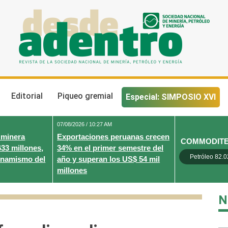
Desde Adentro
Revista de la sociedad nacional de minería, petróleo y energ
Editorial
Piqueo gremial
Especial: SIMPOSIO XVI
07/08/2026 / 10:27 AM
 minera
Exportaciones peruanas crecen
COMMODIT
633 millones,
34% en el primer semestre del
Petróleo 82.0
inamismo del
año y superan los US$ 54 mil
millones
N