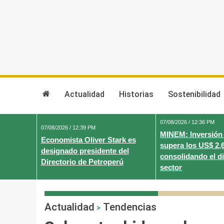
Skip
to
content
Actualidad
Historias
Sostenibilidad
07/08/2026 / 12:36 PM
07/08/2026 / 12:39 PM
MINEM: Inversión
Economista Oliver Stark es
supera los US$ 2,
designado presidente del
consolidando el d
Directorio de Petroperú
sector
Actualidad
Tendencias
>