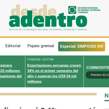
Desde Adentro
Revista de la sociedad nacional de minería, petróleo y energ
Editorial
Piqueo gremial
Especial: SIMPOSIO XVI
07/08/2026 / 10:27 AM
 minera
Exportaciones peruanas crecen
COMMODIT
633 millones,
34% en el primer semestre del
Petróleo 82.0
inamismo del
año y superan los US$ 54 mil
millones
N