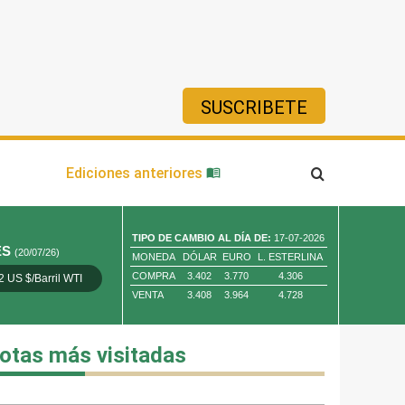
SUSCRIBETE
ía
Ediciones anteriores
TIPO DE CAMBIO AL DÍA DE:
17-07-2026
ES
(20/07/26)
MONEDA
DÓLAR
EURO
L. ESTERLINA
COMPRA
3.402
3.770
4.306
2 US $/Barril WTI
Oro 4,010.80 US $/ Oz. Tr.
Cobre 13,373.00
VENTA
3.408
3.964
4.728
otas más visitadas