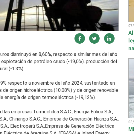
07
Al
le
na
uros disminuyó en 8,60%, respecto a similar mes del año
 explotación de petróleo crudo (-19,0%), producción del
ral (-1,3%).
,19% respecto a noviembre del año 2024, sustentado en
 de origen hidroeléctrica (10,08%) y de origen renovable
 de energía de origen termoeléctrica (-19,12%).
 las empresas Termochilca S.A.C., Energía Eólica S.A.,
S.A., Chinango S.A.C., Empresa de Generación Huanza S.A.,
08
 S.A., Electroperú S.A.,Empresa de Generación Eléctrica
MI
Eléctrica de Arequipa S.A. (EGASA) e Inland Energy