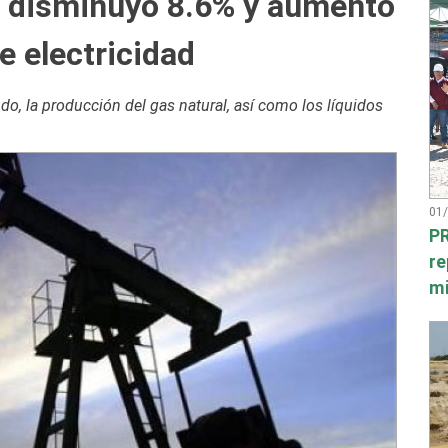
s disminuyó 8.6% y aumentó
e electricidad
do, la producción del gas natural, así como los líquidos
01
PR
re
mi