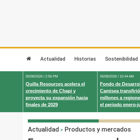
Skip
to
content
Actualidad
Historias
Sostenibilidad
05/08/2026 / 2:56 PM
05/08/2026 / 10:44 AM
Quilla Resources acelera el
Fondo de Desarrol
crecimiento de Chapi y
Camisea transfirió
proyecta su expansión hacia
millones a regione
finales de 2029
el periodo enero-j
Actualidad
Productos y mercados
>