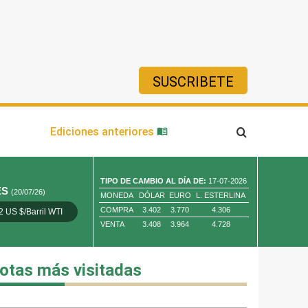
SUSCRIBETE
ía
Ediciones anteriores
TIPO DE CAMBIO AL DÍA DE:
17-07-2026
ES
(20/07/26)
MONEDA
DÓLAR
EURO
L. ESTERLINA
COMPRA
3.402
3.770
4.306
2 US $/Barril WTI
Oro 4,010.80 US $/ Oz. Tr.
Cobre 13,373.00
VENTA
3.408
3.964
4.728
otas más visitadas