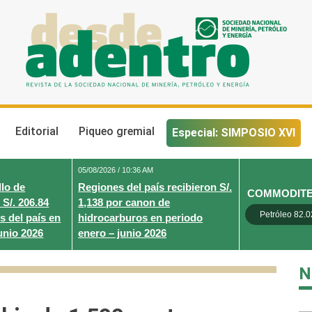
Desde Adentro
Revista de la sociedad nacional de minería, petróleo y energ
Editorial
Piqueo gremial
Especial: SIMPOSIO XVI
05/08/2026 / 10:36 AM
lo de
Regiones del país recibieron S/.
COMMODIT
 S/. 206.84
1,138 por canon de
Petróleo 82.0
s del país en
hidrocarburos en periodo
unio 2026
enero – junio 2026
N