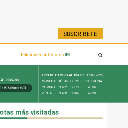
SUSCRIBETE
ía
Ediciones anteriores
TIPO DE CAMBIO AL DÍA DE:
17-07-2026
ES
(20/07/26)
MONEDA
DÓLAR
EURO
L. ESTERLINA
COMPRA
3.402
3.770
4.306
2 US $/Barril WTI
Oro 4,010.80 US $/ Oz. Tr.
Cobre 13,373.00
VENTA
3.408
3.964
4.728
otas más visitadas