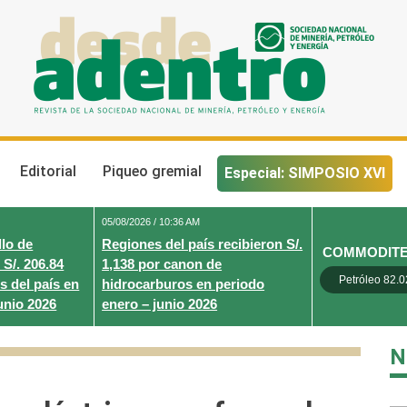
Desde Adentro
Revista de la sociedad nacional de minería, petróleo y energ
Editorial
Piqueo gremial
Especial: SIMPOSIO XVI
05/08/2026 / 10:36 AM
lo de
Regiones del país recibieron S/.
COMMODIT
 S/. 206.84
1,138 por canon de
Petróleo 82.0
s del país en
hidrocarburos en periodo
unio 2026
enero – junio 2026
N