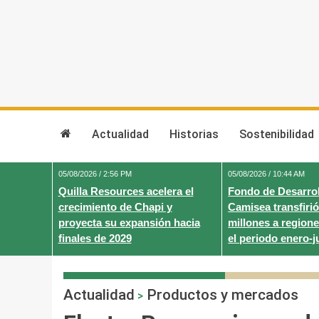
Skip
to
content
Actualidad
Historias
Sostenibilidad
05/08/2026 / 2:56 PM
05/08/2026 / 10:44 AM
Quilla Resources acelera el
Fondo de Desarrol
crecimiento de Chapi y
Camisea transfirió
proyecta su expansión hacia
millones a regione
finales de 2029
el periodo enero-j
Actualidad
Productos y mercados
>