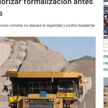
iorizar formalización antes
s
ones mineras no atacará la ilegalidad y podría desalentar
01
PR
re
mi