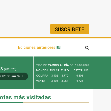
SUSCRIBETE
ía
Ediciones anteriores
TIPO DE CAMBIO AL DÍA DE:
17-07-2026
ES
(20/07/26)
MONEDA
DÓLAR
EURO
L. ESTERLINA
COMPRA
3.402
3.770
4.306
2 US $/Barril WTI
Oro 4,010.80 US $/ Oz. Tr.
Cobre 13,373.00
VENTA
3.408
3.964
4.728
otas más visitadas