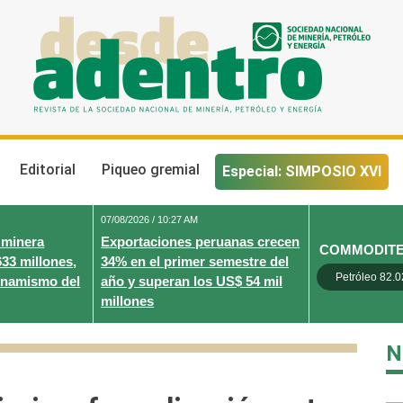
Desde Adentro
Revista de la sociedad nacional de minería, petróleo y energ
Editorial
Piqueo gremial
Especial: SIMPOSIO XVI
07/08/2026 / 10:27 AM
 minera
Exportaciones peruanas crecen
COMMODIT
633 millones,
34% en el primer semestre del
Petróleo 82.0
inamismo del
año y superan los US$ 54 mil
millones
N