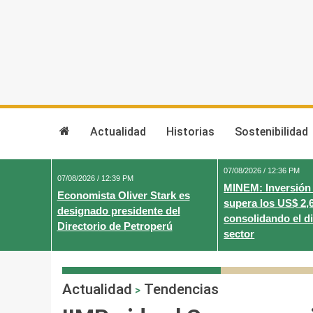
Skip
to
content
Actualidad
Historias
Sostenibilidad
07/08/2026 / 12:36 PM
07/08/2026 / 12:39 PM
MINEM: Inversión
Economista Oliver Stark es
supera los US$ 2,
designado presidente del
consolidando el d
Directorio de Petroperú
sector
Actualidad
Tendencias
>