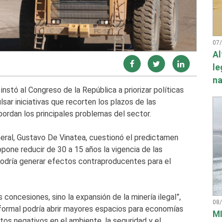
07
Al
le
na
instó al Congreso de la República a priorizar políticas
sar iniciativas que recorten los plazos de las
bordan los principales problemas del sector.
eral, Gustavo De Vinatea, cuestionó el predictamen
pone reducir de 30 a 15 años la vigencia de las
 podría generar efectos contraproducentes para el
s concesiones, sino la expansión de la minería ilegal”,
08
co formal podría abrir mayores espacios para economías
MI
tos negativos en el ambiente, la seguridad y el