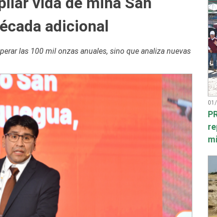
liar vida de mina San
écada adicional
erar las 100 mil onzas anuales, sino que analiza nuevas
01
PR
re
mi