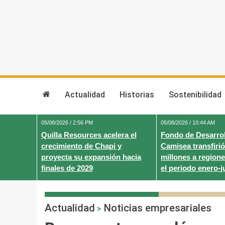
Skip
to
content
Actualidad
Historias
Sostenibilidad
05/08/2026 / 2:56 PM
05/08/2026 / 10:44 AM
Quilla Resources acelera el
Fondo de Desarrol
crecimiento de Chapi y
Camisea transfirió
proyecta su expansión hacia
millones a regione
finales de 2029
el periodo enero-j
Actualidad
Noticias empresariales
>