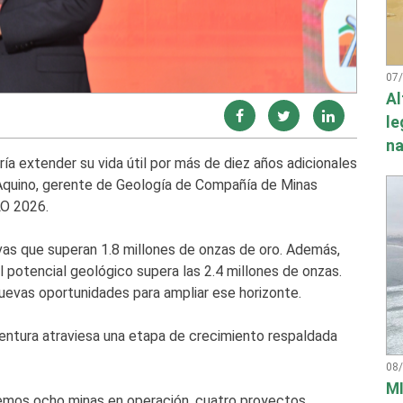
07
Al
le
na
ía extender su vida útil por más de diez años adicionales
 Aquino, gerente de Geología de Compañía de Minas
LO 2026.
vas que superan 1.8 millones de onzas de oro. Además,
 potencial geológico supera las 2.4 millones de onzas.
 nuevas oportunidades para ampliar ese horizonte.
entura atraviesa una etapa de crecimiento respaldada
08
MI
emos ocho minas en operación, cuatro proyectos