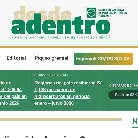
Desde Adentro
Revista de la sociedad nacional de minería, petróleo y energ
Editorial
Piqueo gremial
Especial: SIMPOSIO XVI
05/08/2026 / 10:36 AM
lo de
Regiones del país recibieron S/.
COMMODIT
 S/. 206.84
1,138 por canon de
Petróleo 82.0
s del país en
hidrocarburos en periodo
unio 2026
enero – junio 2026
N