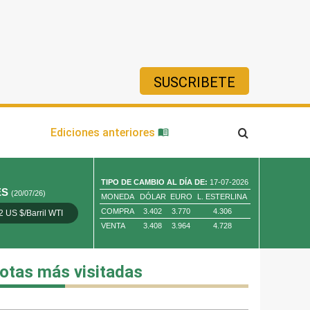
SUSCRIBETE
ía
Ediciones anteriores
TIPO DE CAMBIO AL DÍA DE:
17-07-2026
ES
(20/07/26)
MONEDA
DÓLAR
EURO
L. ESTERLINA
COMPRA
3.402
3.770
4.306
2 US $/Barril WTI
Oro 4,010.80 US $/ Oz. Tr.
Cobre 13,373.00
VENTA
3.408
3.964
4.728
otas más visitadas