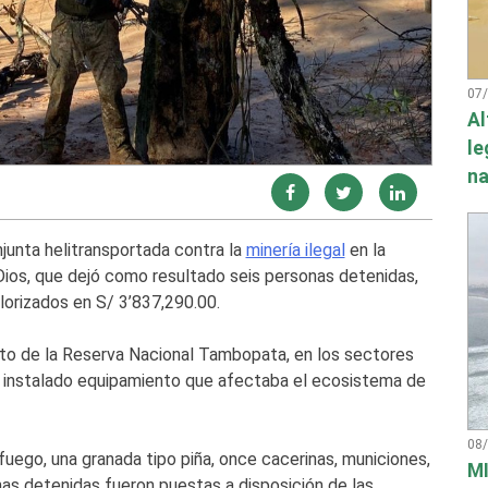
07
Al
le
na
junta helitransportada contra la
minería ilegal
en la
ios, que dejó como resultado seis personas detenidas,
lorizados en S/ 3’837,290.00.
ito de la Reserva Nacional Tambopata, en los sectores
a instalado equipamiento que afectaba el ecosistema de
08
uego, una granada tipo piña, once cacerinas, municiones,
MI
nas detenidas fueron puestas a disposición de las