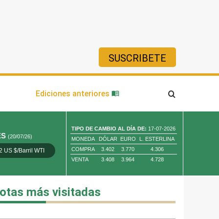
SUSCRIBETE
ía
Ediciones anteriores
TIPO DE CAMBIO AL DÍA DE:
17-07-2026
ES
(20/07/26)
MONEDA
DÓLAR
EURO
L. ESTERLINA
COMPRA
3.402
3.770
4.306
2 US $/Barril WTI
Oro 4,010.80 US $/ Oz. Tr.
Cobre 13,373.00
VENTA
3.408
3.964
4.728
otas más visitadas