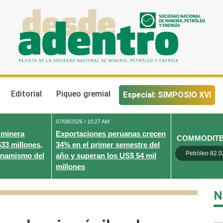
Desde Adentro
Revista de la sociedad nacional de minería, petróleo y energ
Editorial
Piqueo gremial
Especial: SIMPOSIO XVI
07/08/2026 / 10:27 AM
 minera
Exportaciones peruanas crecen
COMMODIT
633 millones,
34% en el primer semestre del
Petróleo 82.0
inamismo del
año y superan los US$ 54 mil
millones
N