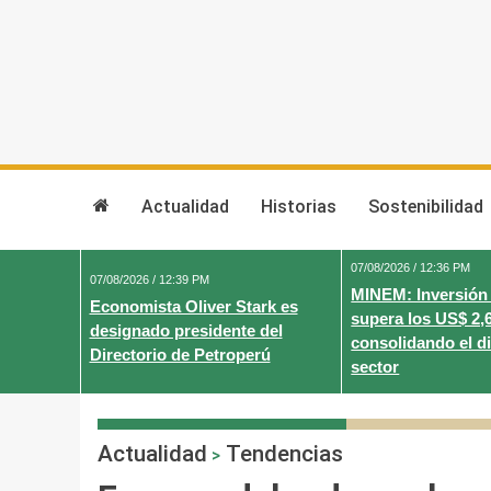
Skip
to
content
Actualidad
Historias
Sostenibilidad
07/08/2026 / 12:36 PM
07/08/2026 / 12:39 PM
MINEM: Inversión
Economista Oliver Stark es
supera los US$ 2,
designado presidente del
consolidando el d
Directorio de Petroperú
sector
Actualidad
Tendencias
>