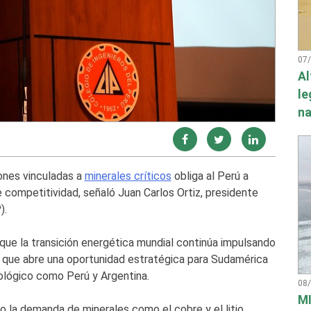
07
Al
le
na
ones vinculadas a
minerales críticos
obliga al Perú a
 competitividad, señaló Juan Carlos Ortiz, presidente
).
que la transición energética mundial continúa impulsando
lo que abre una oportunidad estratégica para Sudamérica
ológico como Perú y Argentina.
08
MI
o la demanda de minerales como el cobre y el litio.