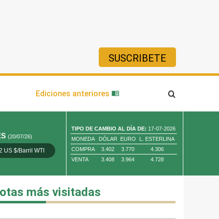
SUSCRIBETE
ía
Ediciones anteriores
TIPO DE CAMBIO AL DÍA DE:
17-07-2026
ES
(20/07/26)
MONEDA
DÓLAR
EURO
L. ESTERLINA
COMPRA
3.402
3.770
4.306
2 US $/Barril WTI
Oro 4,010.80 US $/ Oz. Tr.
Cobre 13,373.00
VENTA
3.408
3.964
4.728
otas más visitadas