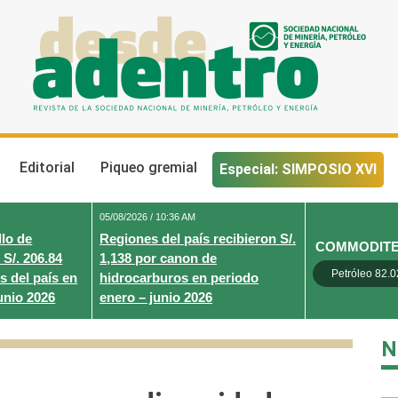
Desde Adentro
Revista de la sociedad nacional de minería, petróleo y energ
Editorial
Piqueo gremial
Especial: SIMPOSIO XVI
05/08/2026 / 10:36 AM
lo de
Regiones del país recibieron S/.
COMMODIT
 S/. 206.84
1,138 por canon de
Petróleo 82.0
s del país en
hidrocarburos en periodo
unio 2026
enero – junio 2026
N