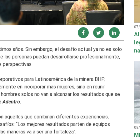
07
Al
le
timos años. Sin embargo, el desafío actual ya no es solo
na
de las personas puedan desarrollarse profesionalmente,
s perspectivas.
orporativos para Latinoamérica de la minera BHP,
camente en incorporar más mujeres, sino en reunir
y hombres solos no van a alcanzar los resultados que se
e Adentro
.
on aquellos que combinan diferentes experiencias,
safíos: “Los mejores resultados parten de equipos
08
as maneras va a ser una fortaleza”.
MI