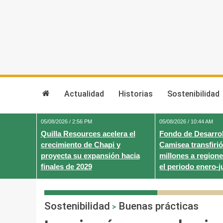
Skip
to
content
Actualidad
Historias
Sostenibilidad
05/08/2026 / 2:56 PM
05/08/2026 / 10:44 AM
Quilla Resources acelera el
Fondo de Desarrol
crecimiento de Chapi y
Camisea transfirió
proyecta su expansión hacia
millones a regione
finales de 2029
el periodo enero-j
Sostenibilidad
Buenas prácticas
>