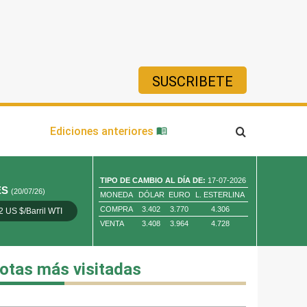
SUSCRIBETE
ía
Ediciones anteriores
TIPO DE CAMBIO AL DÍA DE:
17-07-2026
ES
(20/07/26)
MONEDA
DÓLAR
EURO
L. ESTERLINA
COMPRA
3.402
3.770
4.306
2 US $/Barril WTI
Oro 4,010.80 US $/ Oz. Tr.
Cobre 13,373.00
VENTA
3.408
3.964
4.728
otas más visitadas