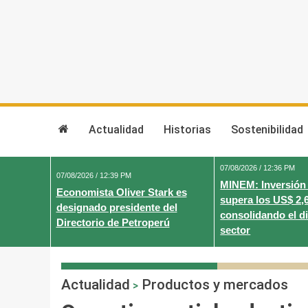
Skip
to
content
Actualidad
Historias
Sostenibilidad
07/08/2026 / 12:36 PM
07/08/2026 / 12:39 PM
MINEM: Inversión
Economista Oliver Stark es
supera los US$ 2,
designado presidente del
consolidando el d
Directorio de Petroperú
sector
Actualidad
Productos y mercados
>