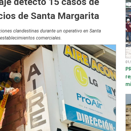
aje detectó 15 casos de
cios de Santa Margarita
iones clandestinas durante un operativo en Santa
s establecimientos comerciales.
01
PR
re
mi