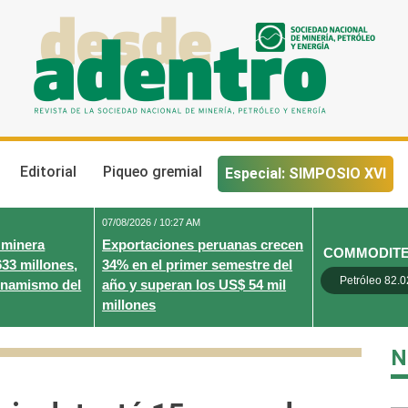
Desde Adentro
Revista de la sociedad nacional de minería, petróleo y energ
Editorial
Piqueo gremial
Especial: SIMPOSIO XVI
07/08/2026 / 10:27 AM
 minera
Exportaciones peruanas crecen
COMMODIT
633 millones,
34% en el primer semestre del
Petróleo 82.0
inamismo del
año y superan los US$ 54 mil
millones
N