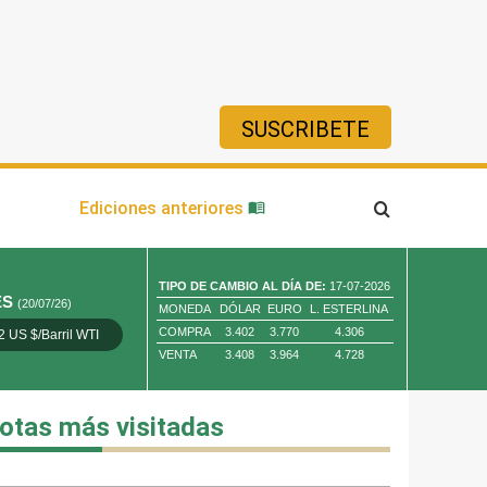
SUSCRIBETE
ía
Ediciones anteriores
TIPO DE CAMBIO AL DÍA DE:
17-07-2026
ES
(20/07/26)
MONEDA
DÓLAR
EURO
L. ESTERLINA
COMPRA
3.402
3.770
4.306
2 US $/Barril WTI
Oro 4,010.80 US $/ Oz. Tr.
Cobre 13,373.00
VENTA
3.408
3.964
4.728
otas más visitadas