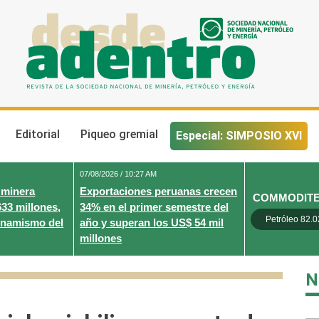
Desde Adentro
Revista de la sociedad nacional de minería, petróleo y energ
Editorial
Piqueo gremial
Especial: SIMPOSIO XVI
07/08/2026 / 10:27 AM
 minera
Exportaciones peruanas crecen
COMMODIT
633 millones,
34% en el primer semestre del
Petróleo 82.0
inamismo del
año y superan los US$ 54 mil
millones
N