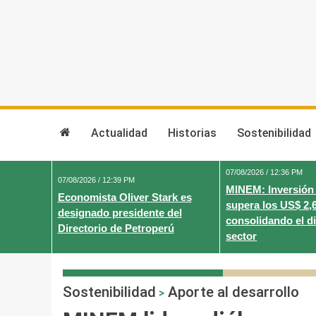
Skip
to
content
Actualidad
Historias
Sostenibilidad
07/08/2026 / 12:36 PM
07/08/2026 / 12:39 PM
MINEM: Inversión
Economista Oliver Stark es
supera los US$ 2,
designado presidente del
consolidando el d
Directorio de Petroperú
sector
Sostenibilidad
Aporte al desarrollo
>